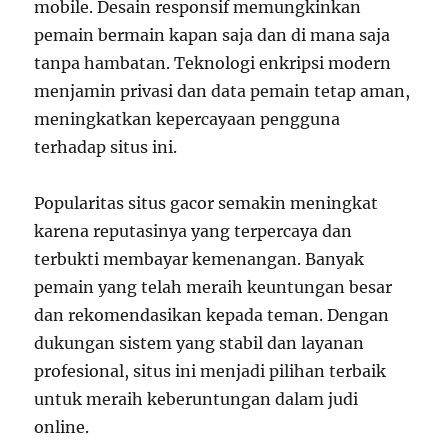
mobile. Desain responsif memungkinkan
pemain bermain kapan saja dan di mana saja
tanpa hambatan. Teknologi enkripsi modern
menjamin privasi dan data pemain tetap aman,
meningkatkan kepercayaan pengguna
terhadap situs ini.
Popularitas situs gacor semakin meningkat
karena reputasinya yang terpercaya dan
terbukti membayar kemenangan. Banyak
pemain yang telah meraih keuntungan besar
dan rekomendasikan kepada teman. Dengan
dukungan sistem yang stabil dan layanan
profesional, situs ini menjadi pilihan terbaik
untuk meraih keberuntungan dalam judi
online.