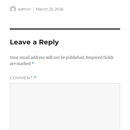
Author
Posted
admin
March 23, 2026
on
Leave a Reply
Your email address will not be published.
Required fields
are marked
*
COMMENT
*