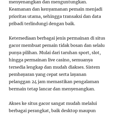
menyenangkan dan menguntungkan.
Keamanan dan kenyamanan pemain menjadi
prioritas utama, sehingga transaksi dan data
pribadi terlindungi dengan baik.
Ketersediaan berbagai jenis permainan di situs
gacor membuat pemain tidak bosan dan selalu
punya pilihan. Mulai dari taruhan sport, slot,
hingga permainan live casino, semuanya
tersedia lengkap dan mudah diakses. Sistem
pembayaran yang cepat serta layanan
pelanggan 24 jam memastikan pengalaman
bermain tetap lancar dan menyenangkan.
Akses ke situs gacor sangat mudah melalui
berbagai perangkat, baik desktop maupun