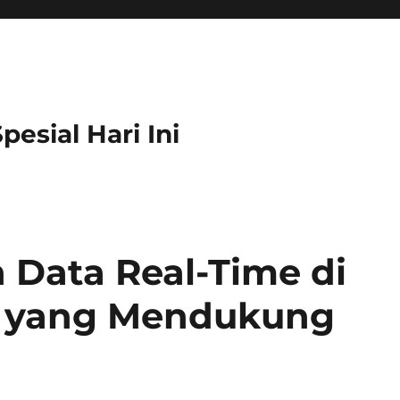
esial Hari Ini
n Data Real-Time di
or yang Mendukung