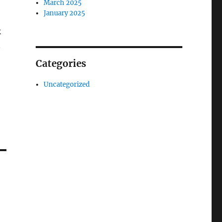
March 2025
January 2025
k
n
Categories
Uncategorized