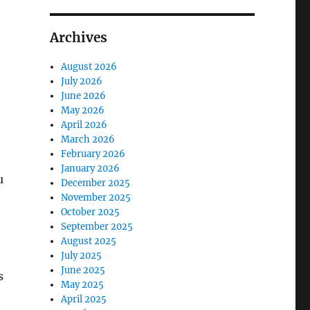
Archives
August 2026
July 2026
June 2026
May 2026
April 2026
March 2026
February 2026
January 2026
u
December 2025
November 2025
October 2025
September 2025
August 2025
July 2025
June 2025
s
May 2025
April 2025