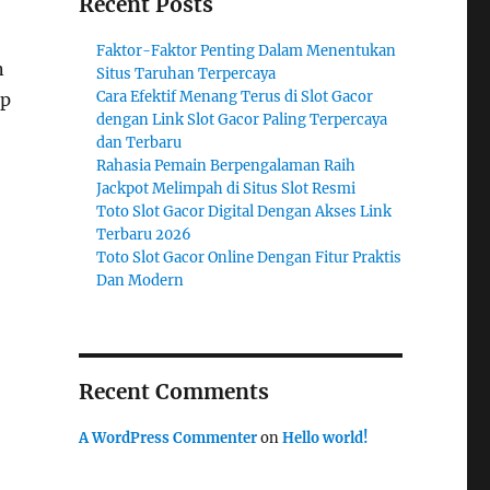
Recent Posts
Faktor-Faktor Penting Dalam Menentukan
n
Situs Taruhan Terpercaya
Cara Efektif Menang Terus di Slot Gacor
ap
dengan Link Slot Gacor Paling Terpercaya
dan Terbaru
Rahasia Pemain Berpengalaman Raih
Jackpot Melimpah di Situs Slot Resmi
Toto Slot Gacor Digital Dengan Akses Link
Terbaru 2026
Toto Slot Gacor Online Dengan Fitur Praktis
Dan Modern
Recent Comments
A WordPress Commenter
on
Hello world!