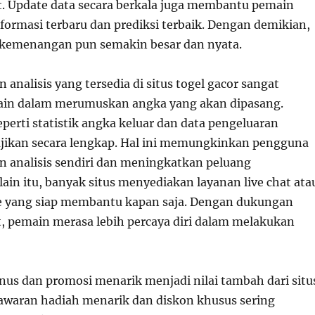
t. Update data secara berkala juga membantu pemain
ormasi terbaru dan prediksi terbaik. Dengan demikian,
 kemenangan pun semakin besar dan nyata.
n analisis yang tersedia di situs togel gacor sangat
n dalam merumuskan angka yang akan dipasang.
eperti statistik angka keluar dan data pengeluaran
jikan secara lengkap. Hal ini memungkinkan pengguna
 analisis sendiri dan meningkatkan peluang
lain itu, banyak situs menyediakan layanan live chat ata
e yang siap membantu kapan saja. Dengan dukungan
ut, pemain merasa lebih percaya diri dalam melakukan
nus dan promosi menarik menjadi nilai tambah dari situ
nawaran hadiah menarik dan diskon khusus sering