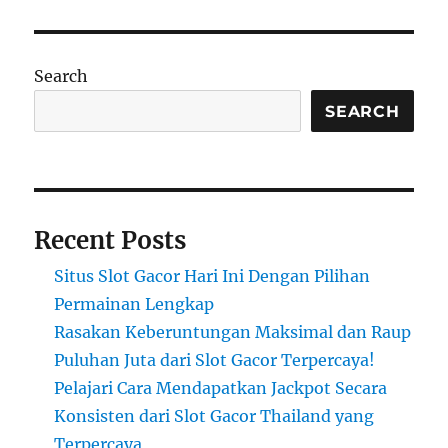
Search
SEARCH
Recent Posts
Situs Slot Gacor Hari Ini Dengan Pilihan
Permainan Lengkap
Rasakan Keberuntungan Maksimal dan Raup
Puluhan Juta dari Slot Gacor Terpercaya!
Pelajari Cara Mendapatkan Jackpot Secara
Konsisten dari Slot Gacor Thailand yang
Terpercaya