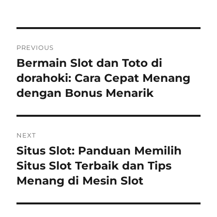
Post
PREVIOUS
navigation
Bermain Slot dan Toto di
Previous
post:
dorahoki: Cara Cepat Menang
dengan Bonus Menarik
NEXT
Situs Slot: Panduan Memilih
Next
post:
Situs Slot Terbaik dan Tips
Menang di Mesin Slot