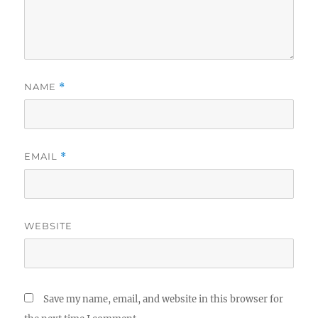
NAME
*
EMAIL
*
WEBSITE
Save my name, email, and website in this browser for