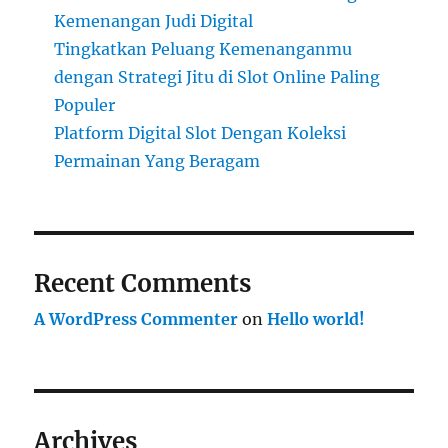
Kemenangan Judi Digital
Tingkatkan Peluang Kemenanganmu
dengan Strategi Jitu di Slot Online Paling
Populer
Platform Digital Slot Dengan Koleksi
Permainan Yang Beragam
Recent Comments
A WordPress Commenter
on
Hello world!
Archives