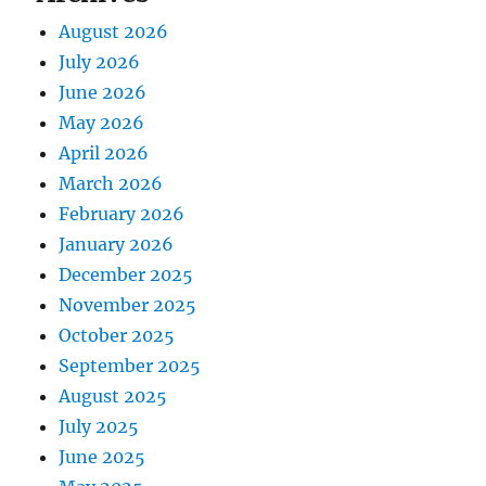
August 2026
July 2026
June 2026
May 2026
April 2026
March 2026
February 2026
January 2026
December 2025
November 2025
October 2025
September 2025
August 2025
July 2025
June 2025