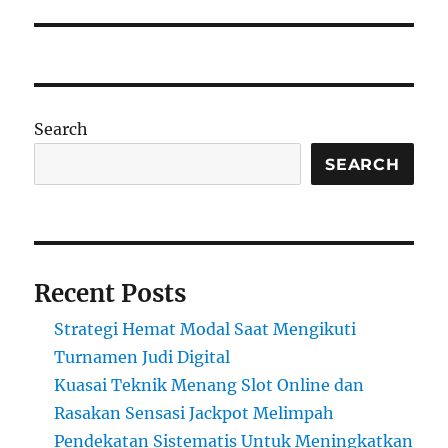
Search
SEARCH
Recent Posts
Strategi Hemat Modal Saat Mengikuti
Turnamen Judi Digital
Kuasai Teknik Menang Slot Online dan
Rasakan Sensasi Jackpot Melimpah
Pendekatan Sistematis Untuk Meningkatkan