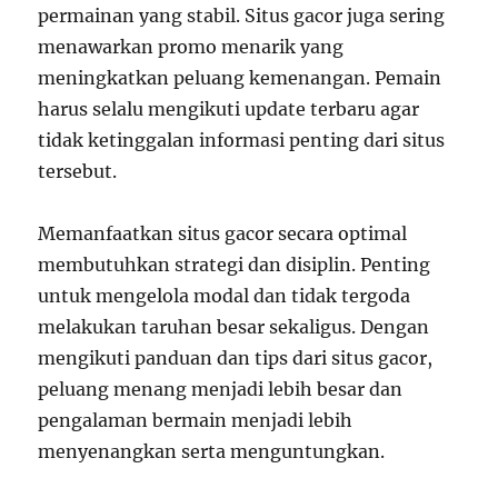
permainan yang stabil. Situs gacor juga sering
menawarkan promo menarik yang
meningkatkan peluang kemenangan. Pemain
harus selalu mengikuti update terbaru agar
tidak ketinggalan informasi penting dari situs
tersebut.
Memanfaatkan situs gacor secara optimal
membutuhkan strategi dan disiplin. Penting
untuk mengelola modal dan tidak tergoda
melakukan taruhan besar sekaligus. Dengan
mengikuti panduan dan tips dari situs gacor,
peluang menang menjadi lebih besar dan
pengalaman bermain menjadi lebih
menyenangkan serta menguntungkan.