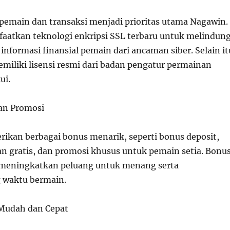
emain dan transaksi menjadi prioritas utama Nagawin.
faatkan teknologi enkripsi SSL terbaru untuk melindung
 informasi finansial pemain dari ancaman siber. Selain it
miliki lisensi resmi dari badan pengatur permainan
ui.
an Promosi
kan berbagai bonus menarik, seperti bonus deposit,
an gratis, dan promosi khusus untuk pemain setia. Bonu
 meningkatkan peluang untuk menang serta
waktu bermain.
 Mudah dan Cepat