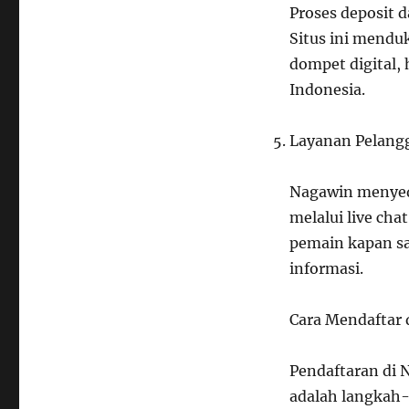
Proses deposit 
Situs ini mendu
dompet digital,
Indonesia.
Layanan Pelangg
Nagawin menyedi
melalui live ch
pemain kapan s
informasi.
Cara Mendaftar 
Pendaftaran di 
adalah langkah