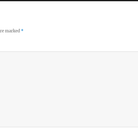
 are marked
*