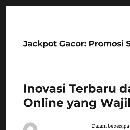
Jackpot Gacor: Promosi Sp
Inovasi Terbaru d
Online yang Waji
Dalam beberapa 