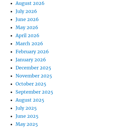
August 2026
July 2026
June 2026
May 2026
April 2026
March 2026
February 2026
January 2026
December 2025
November 2025
October 2025
September 2025
August 2025
July 2025
June 2025
May 2025