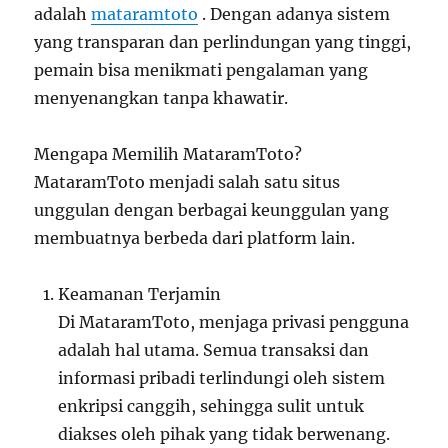
adalah
mataramtoto
. Dengan adanya sistem
yang transparan dan perlindungan yang tinggi,
pemain bisa menikmati pengalaman yang
menyenangkan tanpa khawatir.
Mengapa Memilih MataramToto?
MataramToto menjadi salah satu situs
unggulan dengan berbagai keunggulan yang
membuatnya berbeda dari platform lain.
Keamanan Terjamin
Di MataramToto, menjaga privasi pengguna
adalah hal utama. Semua transaksi dan
informasi pribadi terlindungi oleh sistem
enkripsi canggih, sehingga sulit untuk
diakses oleh pihak yang tidak berwenang.