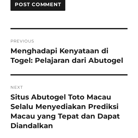
Post
PREVIOUS
navigation
Menghadapi Kenyataan di
Previous
post:
Togel: Pelajaran dari Abutogel
NEXT
Situs Abutogel Toto Macau
Next
post:
Selalu Menyediakan Prediksi
Macau yang Tepat dan Dapat
Diandalkan