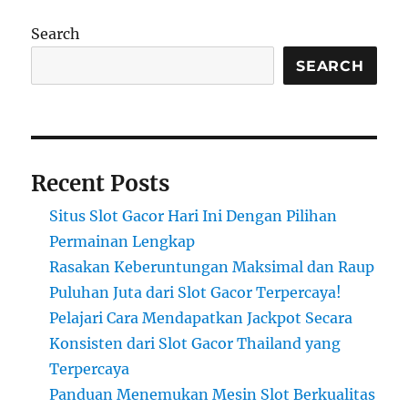
Search
SEARCH
Recent Posts
Situs Slot Gacor Hari Ini Dengan Pilihan
Permainan Lengkap
Rasakan Keberuntungan Maksimal dan Raup
Puluhan Juta dari Slot Gacor Terpercaya!
Pelajari Cara Mendapatkan Jackpot Secara
Konsisten dari Slot Gacor Thailand yang
Terpercaya
Panduan Menemukan Mesin Slot Berkualitas