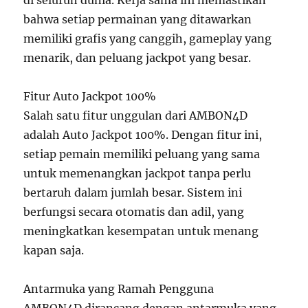
di seluruh dunia. Kerja sama ini memastikan
bahwa setiap permainan yang ditawarkan
memiliki grafis yang canggih, gameplay yang
menarik, dan peluang jackpot yang besar.
Fitur Auto Jackpot 100%
Salah satu fitur unggulan dari AMBON4D
adalah Auto Jackpot 100%. Dengan fitur ini,
setiap pemain memiliki peluang yang sama
untuk memenangkan jackpot tanpa perlu
bertaruh dalam jumlah besar. Sistem ini
berfungsi secara otomatis dan adil, yang
meningkatkan kesempatan untuk menang
kapan saja.
Antarmuka yang Ramah Pengguna