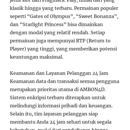
jenis slot dari Pragmatic Play, mulai dari yang
klasik hingga yang terbaru. Permainan populer
seperti “Gates of Olympus”, “Sweet Bonanza”,
dan “Starlight Princess” bisa dimainkan
dengan modal yang relatif rendah. Setiap
permainan juga mempunyai RTP (Return to
Player) yang tinggi, yang memberikan potensi
keuntungan maksimal.
Keamanan dan Layanan Pelanggan 24 Jam
Keamanan data dan transaksi semua pengguna
merupakan prioritas utama di AMBON4D.
Sistem enkripsi terbaru diterapkan untuk
melindungi informasi pribadi dan keuangan.
Selain itu, tim layanan pelanggan siap
membantu Anda 24 jam sehari untuk segala