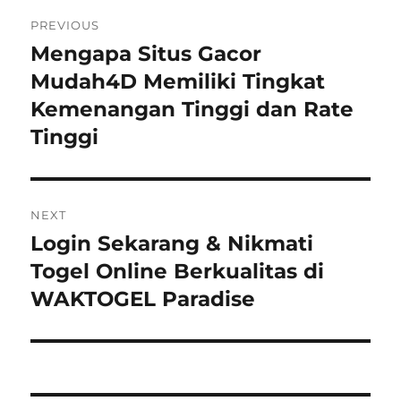
Post
PREVIOUS
navigation
Mengapa Situs Gacor
Previous
post:
Mudah4D Memiliki Tingkat
Kemenangan Tinggi dan Rate
Tinggi
NEXT
Login Sekarang & Nikmati
Next
post:
Togel Online Berkualitas di
WAKTOGEL Paradise