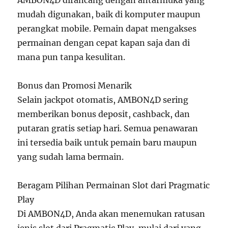
AMBON4D dirancang dengan antarmuka yang
mudah digunakan, baik di komputer maupun
perangkat mobile. Pemain dapat mengakses
permainan dengan cepat kapan saja dan di
mana pun tanpa kesulitan.
Bonus dan Promosi Menarik
Selain jackpot otomatis, AMBON4D sering
memberikan bonus deposit, cashback, dan
putaran gratis setiap hari. Semua penawaran
ini tersedia baik untuk pemain baru maupun
yang sudah lama bermain.
Beragam Pilihan Permainan Slot dari Pragmatic
Play
Di AMBON4D, Anda akan menemukan ratusan