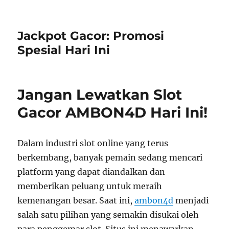
Jackpot Gacor: Promosi
Spesial Hari Ini
Jangan Lewatkan Slot
Gacor AMBON4D Hari Ini!
Dalam industri slot online yang terus
berkembang, banyak pemain sedang mencari
platform yang dapat diandalkan dan
memberikan peluang untuk meraih
kemenangan besar. Saat ini,
ambon4d
menjadi
salah satu pilihan yang semakin disukai oleh