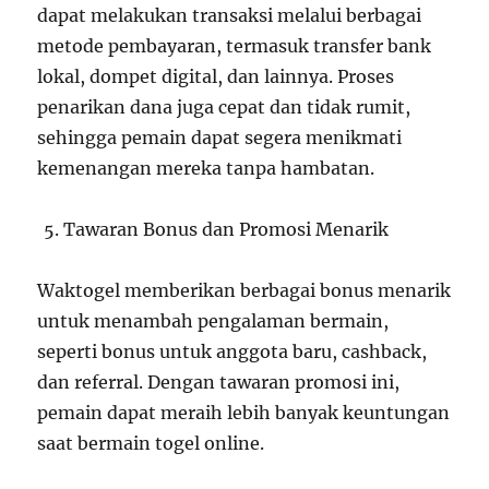
dapat melakukan transaksi melalui berbagai
metode pembayaran, termasuk transfer bank
lokal, dompet digital, dan lainnya. Proses
penarikan dana juga cepat dan tidak rumit,
sehingga pemain dapat segera menikmati
kemenangan mereka tanpa hambatan.
Tawaran Bonus dan Promosi Menarik
Waktogel memberikan berbagai bonus menarik
untuk menambah pengalaman bermain,
seperti bonus untuk anggota baru, cashback,
dan referral. Dengan tawaran promosi ini,
pemain dapat meraih lebih banyak keuntungan
saat bermain togel online.