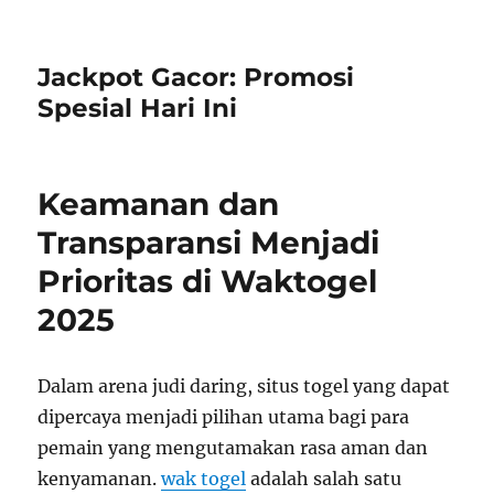
Jackpot Gacor: Promosi
Spesial Hari Ini
Keamanan dan
Transparansi Menjadi
Prioritas di Waktogel
2025
Dalam arena judi daring, situs togel yang dapat
dipercaya menjadi pilihan utama bagi para
pemain yang mengutamakan rasa aman dan
kenyamanan.
wak togel
adalah salah satu