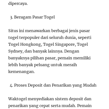
dipercaya.
Beragam Pasar Togel
Situs ini menawarkan berbagai jenis pasar
togel terpopuler dari seluruh dunia, seperti
Togel Hongkong, Togel Singapore, Togel
Sydney, dan banyak lainnya. Dengan
banyaknya pilihan pasar, pemain memiliki
lebih banyak peluang untuk meraih
kemenangan.
Proses Deposit dan Penarikan yang Mudah
Waktogel menyediakan sistem deposit dan
penarikan yang cepat serta mudah. Pemain