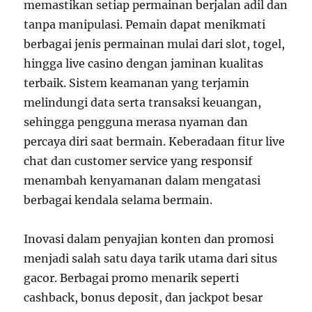
memastikan setiap permainan berjalan adil dan
tanpa manipulasi. Pemain dapat menikmati
berbagai jenis permainan mulai dari slot, togel,
hingga live casino dengan jaminan kualitas
terbaik. Sistem keamanan yang terjamin
melindungi data serta transaksi keuangan,
sehingga pengguna merasa nyaman dan
percaya diri saat bermain. Keberadaan fitur live
chat dan customer service yang responsif
menambah kenyamanan dalam mengatasi
berbagai kendala selama bermain.
Inovasi dalam penyajian konten dan promosi
menjadi salah satu daya tarik utama dari situs
gacor. Berbagai promo menarik seperti
cashback, bonus deposit, dan jackpot besar