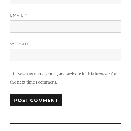
EMAIL
*
WEBSITE
Save my name, email, and website in this browser for
the next time I comment.
Post