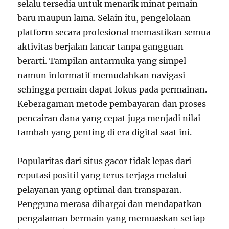
selalu tersedia untuk menarik minat pemain
baru maupun lama. Selain itu, pengelolaan
platform secara profesional memastikan semua
aktivitas berjalan lancar tanpa gangguan
berarti. Tampilan antarmuka yang simpel
namun informatif memudahkan navigasi
sehingga pemain dapat fokus pada permainan.
Keberagaman metode pembayaran dan proses
pencairan dana yang cepat juga menjadi nilai
tambah yang penting di era digital saat ini.
Popularitas dari situs gacor tidak lepas dari
reputasi positif yang terus terjaga melalui
pelayanan yang optimal dan transparan.
Pengguna merasa dihargai dan mendapatkan
pengalaman bermain yang memuaskan setiap