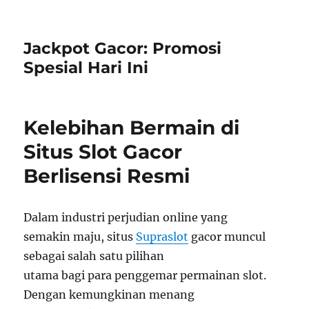
Jackpot Gacor: Promosi
Spesial Hari Ini
Kelebihan Bermain di
Situs Slot Gacor
Berlisensi Resmi
Dalam industri perjudian online yang
semakin maju, situs
Supraslot
gacor muncul
sebagai salah satu pilihan
utama bagi para penggemar permainan slot.
Dengan kemungkinan menang