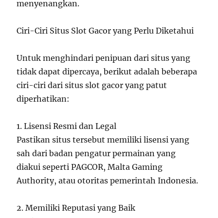
menyenangkan.
Ciri-Ciri Situs Slot Gacor yang Perlu Diketahui
Untuk menghindari penipuan dari situs yang
tidak dapat dipercaya, berikut adalah beberapa
ciri-ciri dari situs slot gacor yang patut
diperhatikan:
1. Lisensi Resmi dan Legal
Pastikan situs tersebut memiliki lisensi yang
sah dari badan pengatur permainan yang
diakui seperti PAGCOR, Malta Gaming
Authority, atau otoritas pemerintah Indonesia.
2. Memiliki Reputasi yang Baik