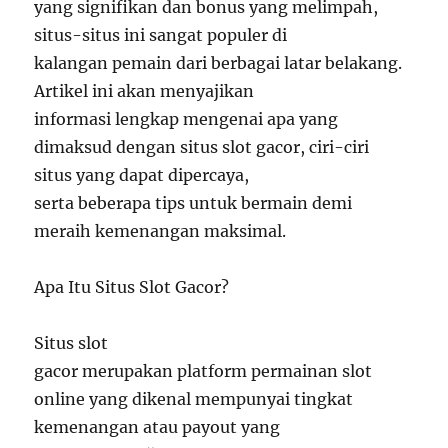
yang signifikan dan bonus yang melimpah,
situs-situs ini sangat populer di
kalangan pemain dari berbagai latar belakang.
Artikel ini akan menyajikan
informasi lengkap mengenai apa yang
dimaksud dengan situs slot gacor, ciri-ciri
situs yang dapat dipercaya,
serta beberapa tips untuk bermain demi
meraih kemenangan maksimal.
Apa Itu Situs Slot Gacor?
Situs slot
gacor merupakan platform permainan slot
online yang dikenal mempunyai tingkat
kemenangan atau payout yang