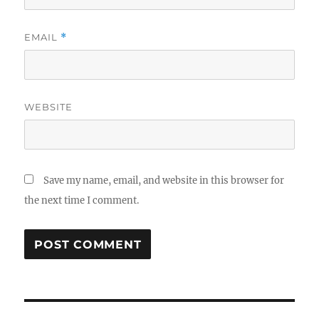
EMAIL
*
WEBSITE
Save my name, email, and website in this browser for
the next time I comment.
Post