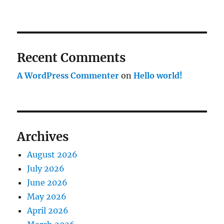
Recent Comments
A WordPress Commenter
on
Hello world!
Archives
August 2026
July 2026
June 2026
May 2026
April 2026