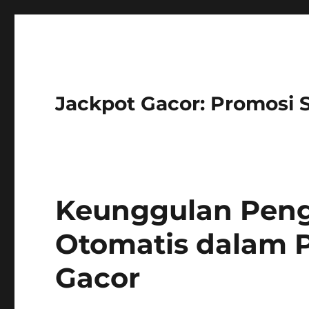
Jackpot Gacor: Promosi Sp
Keunggulan Pen
Otomatis dalam P
Gacor