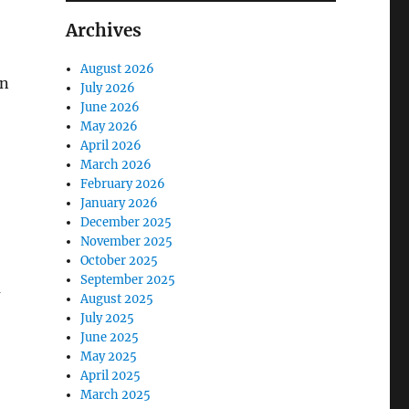
Archives
August 2026
an
July 2026
June 2026
May 2026
April 2026
March 2026
February 2026
January 2026
December 2025
November 2025
October 2025
September 2025
a
August 2025
July 2025
June 2025
May 2025
April 2025
March 2025