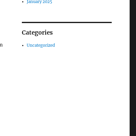
January 2025
Categories
em
Uncategorized