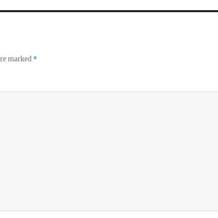
 are marked
*