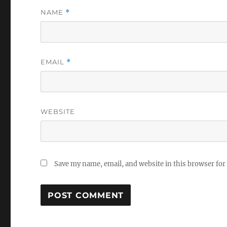
NAME
*
EMAIL
*
WEBSITE
Save my name, email, and website in this browser for