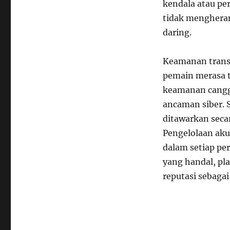
kendala atau pe
tidak mengheran
daring.
Keamanan transa
pemain merasa 
keamanan canggi
ancaman siber. 
ditawarkan seca
Pengelolaan aku
dalam setiap pe
yang handal, p
reputasi sebagai