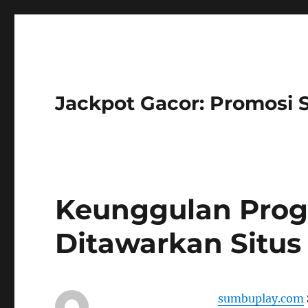
Jackpot Gacor: Promosi Sp
Keunggulan Progr
Ditawarkan Situs
sumbuplay.com