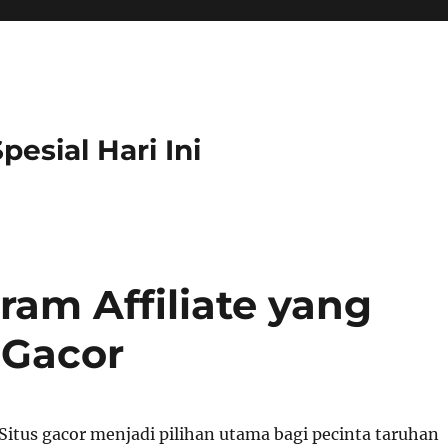
esial Hari Ini
am Affiliate yang
 Gacor
Situs gacor menjadi pilihan utama bagi pecinta taruhan