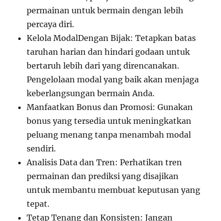
permainan untuk bermain dengan lebih
percaya diri.
Kelola ModalDengan Bijak: Tetapkan batas
taruhan harian dan hindari godaan untuk
bertaruh lebih dari yang direncanakan.
Pengelolaan modal yang baik akan menjaga
keberlangsungan bermain Anda.
Manfaatkan Bonus dan Promosi: Gunakan
bonus yang tersedia untuk meningkatkan
peluang menang tanpa menambah modal
sendiri.
Analisis Data dan Tren: Perhatikan tren
permainan dan prediksi yang disajikan
untuk membantu membuat keputusan yang
tepat.
Tetap Tenang dan Konsisten: Jangan