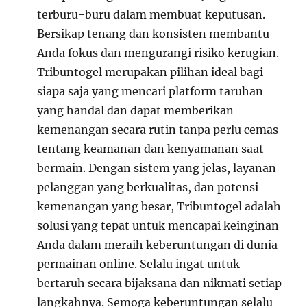
terburu-buru dalam membuat keputusan.
Bersikap tenang dan konsisten membantu
Anda fokus dan mengurangi risiko kerugian.
Tribuntogel merupakan pilihan ideal bagi
siapa saja yang mencari platform taruhan
yang handal dan dapat memberikan
kemenangan secara rutin tanpa perlu cemas
tentang keamanan dan kenyamanan saat
bermain. Dengan sistem yang jelas, layanan
pelanggan yang berkualitas, dan potensi
kemenangan yang besar, Tribuntogel adalah
solusi yang tepat untuk mencapai keinginan
Anda dalam meraih keberuntungan di dunia
permainan online. Selalu ingat untuk
bertaruh secara bijaksana dan nikmati setiap
langkahnya. Semoga keberuntungan selalu