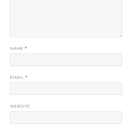
NAME
*
EMAIL
*
WEBSITE