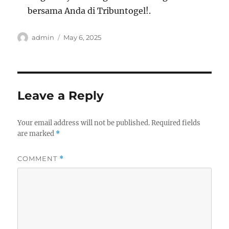
bersama Anda di Tribuntogel!.
Author
Posted
admin
May 6, 2025
on
Leave a Reply
Your email address will not be published.
Required fields
are marked
*
COMMENT
*