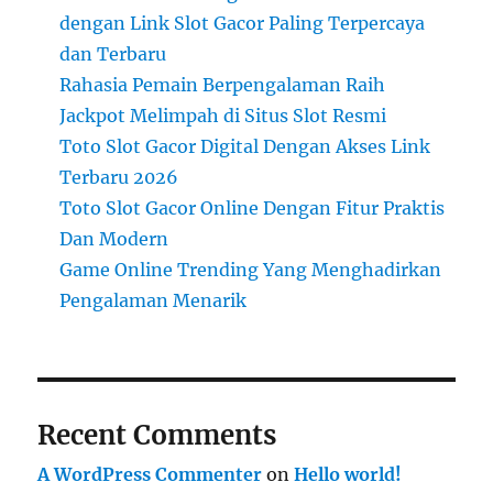
dengan Link Slot Gacor Paling Terpercaya
dan Terbaru
Rahasia Pemain Berpengalaman Raih
Jackpot Melimpah di Situs Slot Resmi
Toto Slot Gacor Digital Dengan Akses Link
Terbaru 2026
Toto Slot Gacor Online Dengan Fitur Praktis
Dan Modern
Game Online Trending Yang Menghadirkan
Pengalaman Menarik
Recent Comments
A WordPress Commenter
on
Hello world!