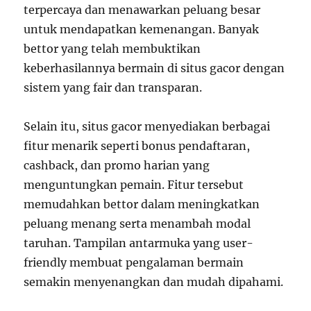
terpercaya dan menawarkan peluang besar
untuk mendapatkan kemenangan. Banyak
bettor yang telah membuktikan
keberhasilannya bermain di situs gacor dengan
sistem yang fair dan transparan.
Selain itu, situs gacor menyediakan berbagai
fitur menarik seperti bonus pendaftaran,
cashback, dan promo harian yang
menguntungkan pemain. Fitur tersebut
memudahkan bettor dalam meningkatkan
peluang menang serta menambah modal
taruhan. Tampilan antarmuka yang user-
friendly membuat pengalaman bermain
semakin menyenangkan dan mudah dipahami.