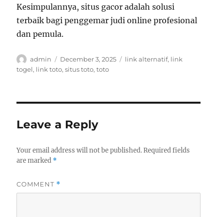
Kesimpulannya, situs gacor adalah solusi
terbaik bagi penggemar judi online profesional
dan pemula.
Author
Posted
Tags
admin
December 3, 2025
link alternatif
,
link
on
togel
,
link toto
,
situs toto
,
toto
Leave a Reply
Your email address will not be published.
Required fields
are marked
*
COMMENT
*