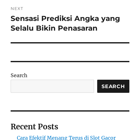
NEXT
Sensasi Prediksi Angka yang
Next
post:
Selalu Bikin Penasaran
Search
SEARCH
Recent Posts
Cara Efektif Menang Terus di Slot Gacor