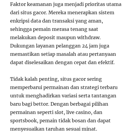
Faktor keamanan juga menjadi prioritas utama
dari situs gacor. Mereka menerapkan sistem
enkripsi data dan transaksi yang aman,
sehingga pemain merasa tenang saat
melakukan deposit maupun withdraw.
Dukungan layanan pelanggan 24 jam juga
memastikan setiap masalah atau pertanyaan
dapat diselesaikan dengan cepat dan efektif.
Tidak kalah penting, situs gacor sering
memperbarui permainan dan strategi terbaru
untuk menghadirkan variasi serta tantangan
baru bagi bettor. Dengan berbagai pilihan
permainan seperti slot, live casino, dan
sportsbook, pemain tidak bosan dan dapat
menyesuaikan taruhan sesuai minat.