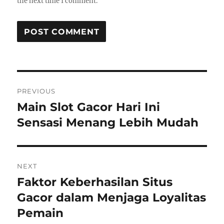
the next time I comment.
Post
PREVIOUS
navigation
Main Slot Gacor Hari Ini
Previous
post:
Sensasi Menang Lebih Mudah
NEXT
Faktor Keberhasilan Situs
Next
post:
Gacor dalam Menjaga Loyalitas
Pemain