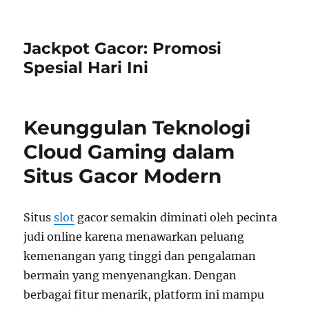
Jackpot Gacor: Promosi
Spesial Hari Ini
Keunggulan Teknologi
Cloud Gaming dalam
Situs Gacor Modern
Situs
slot
gacor semakin diminati oleh pecinta
judi online karena menawarkan peluang
kemenangan yang tinggi dan pengalaman
bermain yang menyenangkan. Dengan
berbagai fitur menarik, platform ini mampu