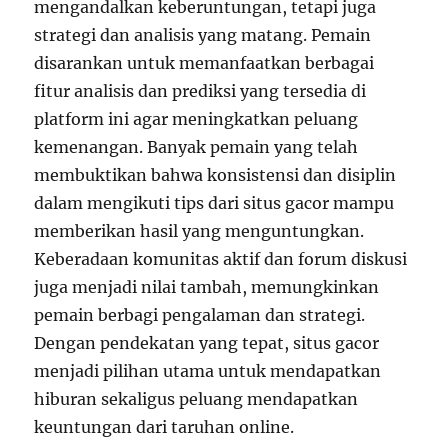
mengandalkan keberuntungan, tetapi juga
strategi dan analisis yang matang. Pemain
disarankan untuk memanfaatkan berbagai
fitur analisis dan prediksi yang tersedia di
platform ini agar meningkatkan peluang
kemenangan. Banyak pemain yang telah
membuktikan bahwa konsistensi dan disiplin
dalam mengikuti tips dari situs gacor mampu
memberikan hasil yang menguntungkan.
Keberadaan komunitas aktif dan forum diskusi
juga menjadi nilai tambah, memungkinkan
pemain berbagi pengalaman dan strategi.
Dengan pendekatan yang tepat, situs gacor
menjadi pilihan utama untuk mendapatkan
hiburan sekaligus peluang mendapatkan
keuntungan dari taruhan online.