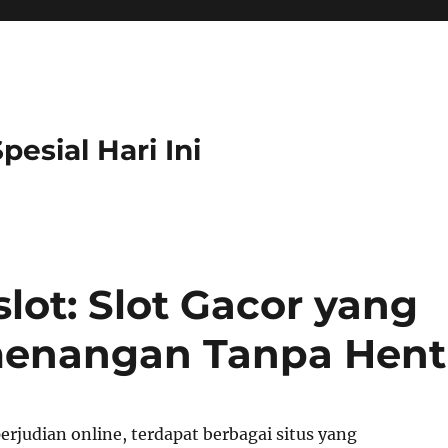
esial Hari Ini
lot: Slot Gacor yang
enangan Tanpa Hent
erjudian online, terdapat berbagai situs yang