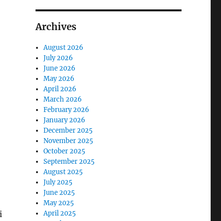
Archives
August 2026
July 2026
June 2026
May 2026
April 2026
March 2026
February 2026
January 2026
December 2025
November 2025
October 2025
September 2025
August 2025
July 2025
June 2025
May 2025
i
April 2025