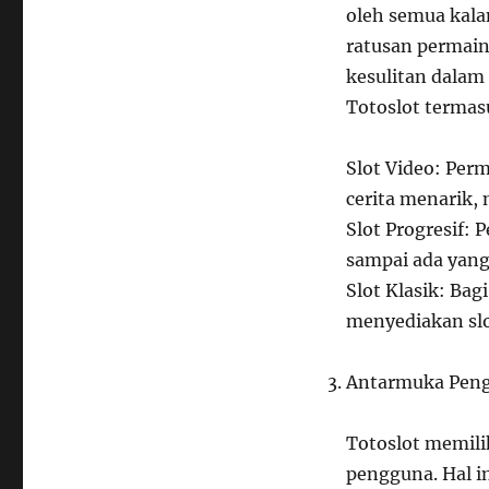
oleh semua kala
ratusan permain
kesulitan dalam 
Totoslot termas
Slot Video: Per
cerita menarik
Slot Progresif: 
sampai ada yan
Slot Klasik: Bag
menyediakan slo
Antarmuka Pen
Totoslot memili
pengguna. Hal i