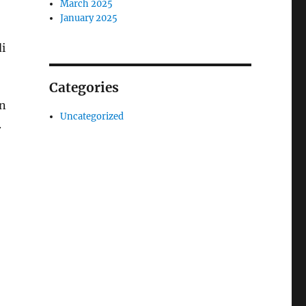
March 2025
January 2025
i
Categories
an
Uncategorized
.