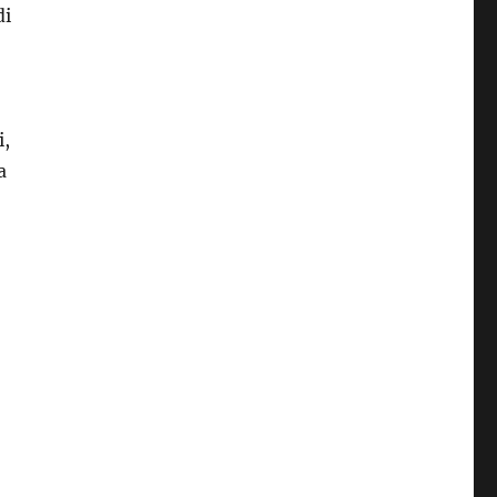
di
i,
a