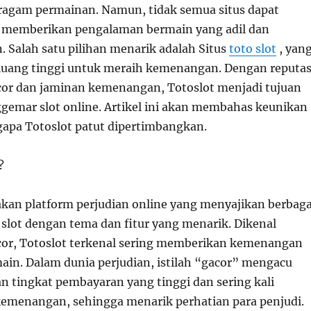
agam permainan. Namun, tidak semua situs dapat
m memberikan pengalaman bermain yang adil dan
Salah satu pilihan menarik adalah Situs
toto slot
, yan
uang tinggi untuk meraih kemenangan. Dengan reputas
acor dan jaminan kemenangan, Totoslot menjadi tujuan
gemar slot online. Artikel ini akan membahas keunikan
apa Totoslot patut dipertimbangkan.
?
kan platform perjudian online yang menyajikan berbaga
 slot dengan tema dan fitur yang menarik. Dikenal
acor, Totoslot terkenal sering memberikan kemenangan
ain. Dalam dunia perjudian, istilah “gacor” mengacu
an tingkat pembayaran yang tinggi dan sering kali
emenangan, sehingga menarik perhatian para penjudi.