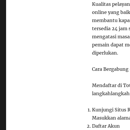
Kualitas pelayan
online yang bai
membantu kapan 
tersedia 24 jam
mengatasi masal
pemain dapat me
diperlukan.
Cara Bergabung 
Mendaftar di To
langkahlangkah 
Kunjungi Situs 
Masukkan alamat
Daftar Akun