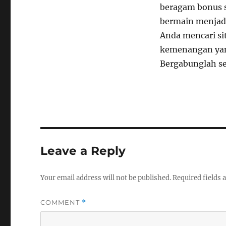
beragam bonus 
bermain menjadi
Anda mencari si
kemenangan yang 
Bergabunglah s
Leave a Reply
Your email address will not be published.
Required fields
COMMENT
*