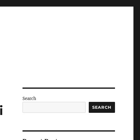
Search
i
SEARCH