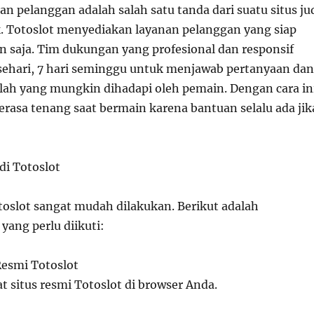
an pelanggan adalah salah satu tanda dari suatu situs ju
k. Totoslot menyediakan layanan pelanggan yang siap
saja. Tim dukungan yang profesional dan responsif
 sehari, 7 hari seminggu untuk menjawab pertanyaan dan
ah yang mungkin dihadapi oleh pemain. Dengan cara in
rasa tenang saat bermain karena bantuan selalu ada jik
di Totoslot
toslot sangat mudah dilakukan. Berikut adalah
yang perlu diikuti:
Resmi Totoslot
 situs resmi Totoslot di browser Anda.