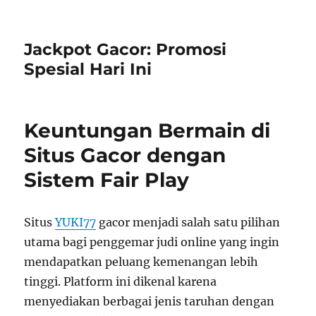
Jackpot Gacor: Promosi
Spesial Hari Ini
Keuntungan Bermain di
Situs Gacor dengan
Sistem Fair Play
Situs
YUKI77
gacor menjadi salah satu pilihan
utama bagi penggemar judi online yang ingin
mendapatkan peluang kemenangan lebih
tinggi. Platform ini dikenal karena
menyediakan berbagai jenis taruhan dengan