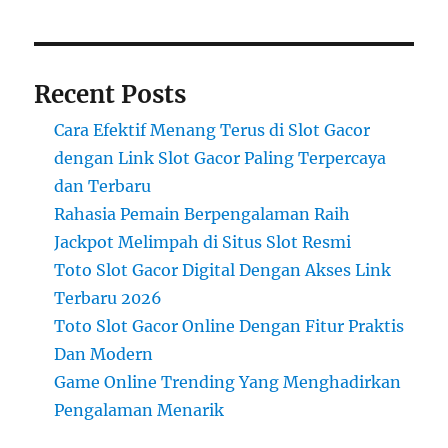
Recent Posts
Cara Efektif Menang Terus di Slot Gacor
dengan Link Slot Gacor Paling Terpercaya
dan Terbaru
Rahasia Pemain Berpengalaman Raih
Jackpot Melimpah di Situs Slot Resmi
Toto Slot Gacor Digital Dengan Akses Link
Terbaru 2026
Toto Slot Gacor Online Dengan Fitur Praktis
Dan Modern
Game Online Trending Yang Menghadirkan
Pengalaman Menarik