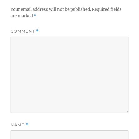
Your email address will not be published.
Required fields
are marked
*
COMMENT
*
NAME
*