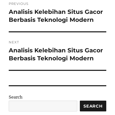
PREVIOUS
navigation
Analisis Kelebihan Situs Gacor
Previous
post:
Berbasis Teknologi Modern
NEXT
Analisis Kelebihan Situs Gacor
Next
post:
Berbasis Teknologi Modern
Search
SEARCH