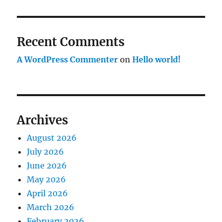
Recent Comments
A WordPress Commenter
on
Hello world!
Archives
August 2026
July 2026
June 2026
May 2026
April 2026
March 2026
February 2026