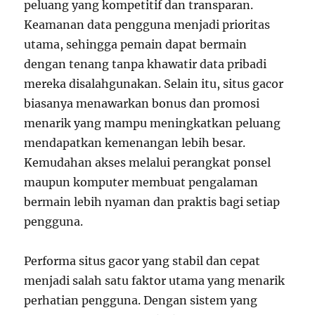
peluang yang kompetitif dan transparan.
Keamanan data pengguna menjadi prioritas
utama, sehingga pemain dapat bermain
dengan tenang tanpa khawatir data pribadi
mereka disalahgunakan. Selain itu, situs gacor
biasanya menawarkan bonus dan promosi
menarik yang mampu meningkatkan peluang
mendapatkan kemenangan lebih besar.
Kemudahan akses melalui perangkat ponsel
maupun komputer membuat pengalaman
bermain lebih nyaman dan praktis bagi setiap
pengguna.
Performa situs gacor yang stabil dan cepat
menjadi salah satu faktor utama yang menarik
perhatian pengguna. Dengan sistem yang