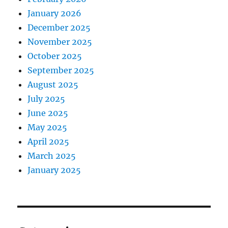
January 2026
December 2025
November 2025
October 2025
September 2025
August 2025
July 2025
June 2025
May 2025
April 2025
March 2025
January 2025