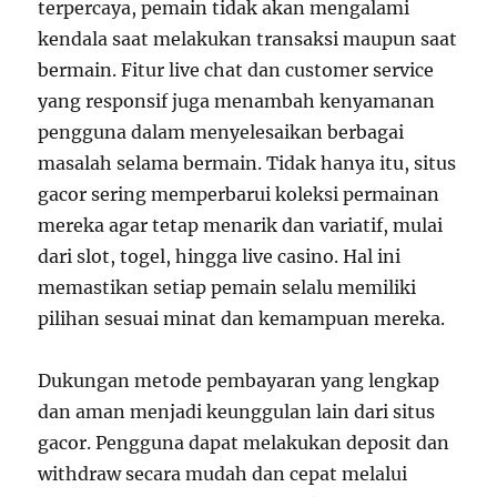
terpercaya, pemain tidak akan mengalami
kendala saat melakukan transaksi maupun saat
bermain. Fitur live chat dan customer service
yang responsif juga menambah kenyamanan
pengguna dalam menyelesaikan berbagai
masalah selama bermain. Tidak hanya itu, situs
gacor sering memperbarui koleksi permainan
mereka agar tetap menarik dan variatif, mulai
dari slot, togel, hingga live casino. Hal ini
memastikan setiap pemain selalu memiliki
pilihan sesuai minat dan kemampuan mereka.
Dukungan metode pembayaran yang lengkap
dan aman menjadi keunggulan lain dari situs
gacor. Pengguna dapat melakukan deposit dan
withdraw secara mudah dan cepat melalui