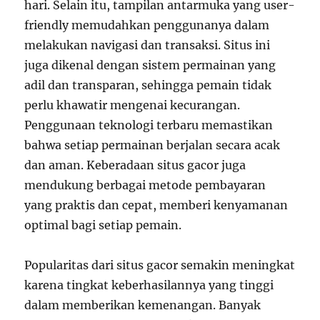
hari. Selain itu, tampilan antarmuka yang user-
friendly memudahkan penggunanya dalam
melakukan navigasi dan transaksi. Situs ini
juga dikenal dengan sistem permainan yang
adil dan transparan, sehingga pemain tidak
perlu khawatir mengenai kecurangan.
Penggunaan teknologi terbaru memastikan
bahwa setiap permainan berjalan secara acak
dan aman. Keberadaan situs gacor juga
mendukung berbagai metode pembayaran
yang praktis dan cepat, memberi kenyamanan
optimal bagi setiap pemain.
Popularitas dari situs gacor semakin meningkat
karena tingkat keberhasilannya yang tinggi
dalam memberikan kemenangan. Banyak