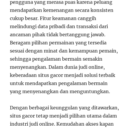
pengguna yang merasa puas karena peluang
mendapatkan kemenangan secara konsisten
cukup besar. Fitur keamanan canggih
melindungi data pribadi dan transaksi dari
ancaman pihak tidak bertanggung jawab.
Beragam pilihan permainan yang tersedia
sesuai dengan minat dan kemampuan pemain,
sehingga pengalaman bermain semakin
menyenangkan. Dalam dunia judi online,
keberadaan situs gacor menjadi solusi terbaik
untuk mendapatkan pengalaman bermain
yang menyenangkan dan menguntungkan.
Dengan berbagai keunggulan yang ditawarkan,
situs gacor tetap menjadi pilihan utama dalam
industri judi online. Kemudahan akses kapan