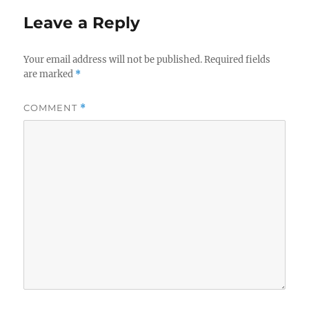
Leave a Reply
Your email address will not be published.
Required fields
are marked
*
COMMENT
*