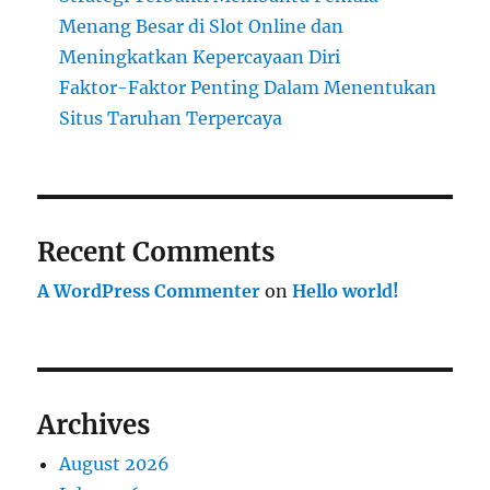
Menang Besar di Slot Online dan
Meningkatkan Kepercayaan Diri
Faktor-Faktor Penting Dalam Menentukan
Situs Taruhan Terpercaya
Recent Comments
A WordPress Commenter
on
Hello world!
Archives
August 2026