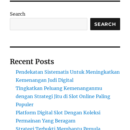
Search
SEARCH
Recent Posts
Pendekatan Sistematis Untuk Meningkatkan
Kemenangan Judi Digital
Tingkatkan Peluang Kemenanganmu
dengan Strategi Jitu di Slot Online Paling
Populer
Platform Digital Slot Dengan Koleksi
Permainan Yang Beragam
Strategi Terbukti Membantu Pemula