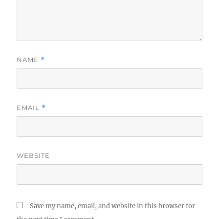
NAME
*
EMAIL
*
WEBSITE
Save my name, email, and website in this browser for