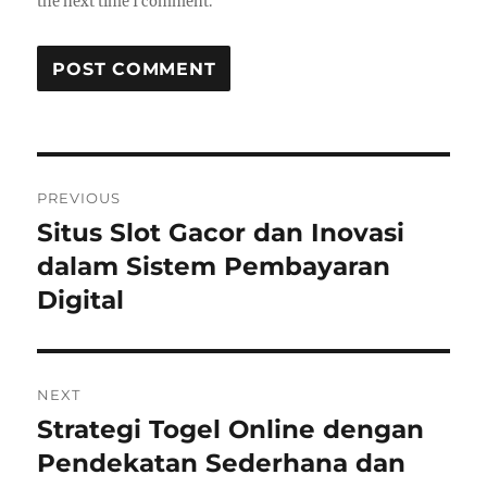
the next time I comment.
Post
PREVIOUS
navigation
Situs Slot Gacor dan Inovasi
Previous
post:
dalam Sistem Pembayaran
Digital
NEXT
Strategi Togel Online dengan
Next
post:
Pendekatan Sederhana dan