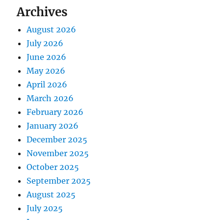
Archives
August 2026
July 2026
June 2026
May 2026
April 2026
March 2026
February 2026
January 2026
December 2025
November 2025
October 2025
September 2025
August 2025
July 2025