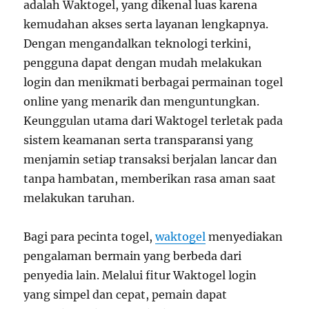
adalah Waktogel, yang dikenal luas karena
kemudahan akses serta layanan lengkapnya.
Dengan mengandalkan teknologi terkini,
pengguna dapat dengan mudah melakukan
login dan menikmati berbagai permainan togel
online yang menarik dan menguntungkan.
Keunggulan utama dari Waktogel terletak pada
sistem keamanan serta transparansi yang
menjamin setiap transaksi berjalan lancar dan
tanpa hambatan, memberikan rasa aman saat
melakukan taruhan.
Bagi para pecinta togel,
waktogel
menyediakan
pengalaman bermain yang berbeda dari
penyedia lain. Melalui fitur Waktogel login
yang simpel dan cepat, pemain dapat