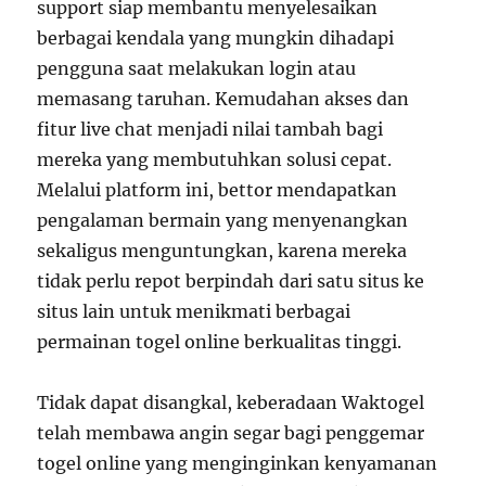
support siap membantu menyelesaikan
berbagai kendala yang mungkin dihadapi
pengguna saat melakukan login atau
memasang taruhan. Kemudahan akses dan
fitur live chat menjadi nilai tambah bagi
mereka yang membutuhkan solusi cepat.
Melalui platform ini, bettor mendapatkan
pengalaman bermain yang menyenangkan
sekaligus menguntungkan, karena mereka
tidak perlu repot berpindah dari satu situs ke
situs lain untuk menikmati berbagai
permainan togel online berkualitas tinggi.
Tidak dapat disangkal, keberadaan Waktogel
telah membawa angin segar bagi penggemar
togel online yang menginginkan kenyamanan