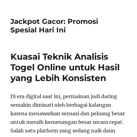
Jackpot Gacor: Promosi
Spesial Hari Ini
Kuasai Teknik Analisis
Togel Online untuk Hasil
yang Lebih Konsisten
Di era digital saat ini, permainan judi daring
semakin diminati oleh berbagai kalangan
karena menawarkan sensasi dan peluang besar
untuk meraih kemenangan besar secara cepat.
Salah satu platform yang sedang naik daun