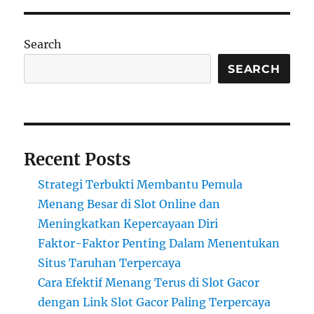
Search
SEARCH
Recent Posts
Strategi Terbukti Membantu Pemula
Menang Besar di Slot Online dan
Meningkatkan Kepercayaan Diri
Faktor-Faktor Penting Dalam Menentukan
Situs Taruhan Terpercaya
Cara Efektif Menang Terus di Slot Gacor
dengan Link Slot Gacor Paling Terpercaya