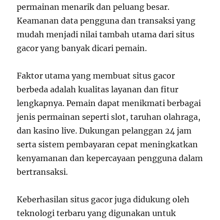
permainan menarik dan peluang besar.
Keamanan data pengguna dan transaksi yang
mudah menjadi nilai tambah utama dari situs
gacor yang banyak dicari pemain.
Faktor utama yang membuat situs gacor
berbeda adalah kualitas layanan dan fitur
lengkapnya. Pemain dapat menikmati berbagai
jenis permainan seperti slot, taruhan olahraga,
dan kasino live. Dukungan pelanggan 24 jam
serta sistem pembayaran cepat meningkatkan
kenyamanan dan kepercayaan pengguna dalam
bertransaksi.
Keberhasilan situs gacor juga didukung oleh
teknologi terbaru yang digunakan untuk