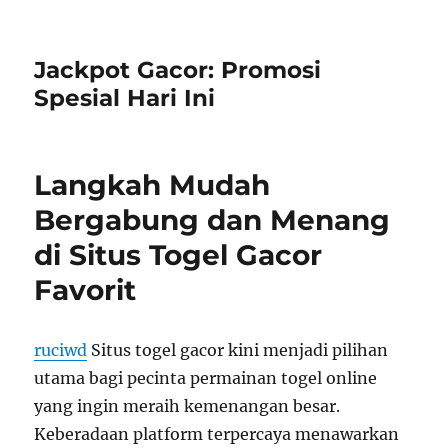
Jackpot Gacor: Promosi
Spesial Hari Ini
Langkah Mudah
Bergabung dan Menang
di Situs Togel Gacor
Favorit
ruciwd
Situs togel gacor kini menjadi pilihan
utama bagi pecinta permainan togel online
yang ingin meraih kemenangan besar.
Keberadaan platform terpercaya menawarkan