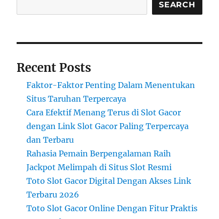
SEARCH
Recent Posts
Faktor-Faktor Penting Dalam Menentukan
Situs Taruhan Terpercaya
Cara Efektif Menang Terus di Slot Gacor
dengan Link Slot Gacor Paling Terpercaya
dan Terbaru
Rahasia Pemain Berpengalaman Raih
Jackpot Melimpah di Situs Slot Resmi
Toto Slot Gacor Digital Dengan Akses Link
Terbaru 2026
Toto Slot Gacor Online Dengan Fitur Praktis