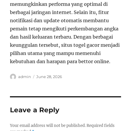
memungkinkan performa yang optimal di
berbagai jaringan internet. Selain itu, fitur
notifikasi dan update otomatis membantu
pemain tetap mengikuti perkembangan angka
dan hasil keluaran terbaru. Dengan berbagai
keunggulan tersebut, situs togel gacor menjadi
pilihan utama yang mampu memenuhi
kebutuhan dan harapan para bettor online.
Author
Posted
admin
June 28, 2026
on
Leave a Reply
Your email address will not be published.
Required fields