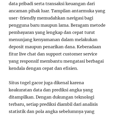
data pribadi serta transaksi keuangan dari
ancaman pihak luar. Tampilan antarmuka yang
user-friendly memudahkan navigasi bagi
pengguna baru maupun lama. Beragam metode
pembayaran yang lengkap dan cepat turut
menunjang kenyamanan dalam melakukan
deposit maupun penarikan dana. Keberadaan
fitur live chat dan support customer service
yang responsif membantu mengatasi berbagai
kendala dengan cepat dan efisien.
Situs togel gacor juga dikenal karena
keakuratan data dan prediksi angka yang
ditampilkan. Dengan dukungan teknologi
terbaru, setiap prediksi diambil dari analisis
statistik dan pola angka sebelumnya yang