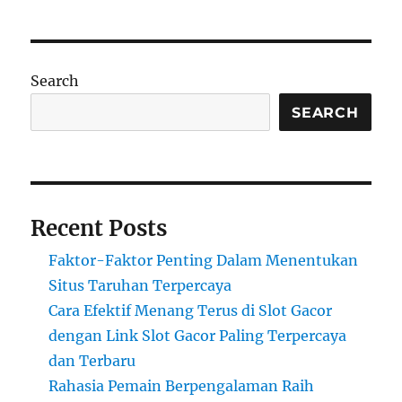
Search
SEARCH
Recent Posts
Faktor-Faktor Penting Dalam Menentukan
Situs Taruhan Terpercaya
Cara Efektif Menang Terus di Slot Gacor
dengan Link Slot Gacor Paling Terpercaya
dan Terbaru
Rahasia Pemain Berpengalaman Raih