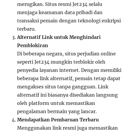
merugikan. Situs resmi Jet234 selalu
menjaga keamanan data pribadi dan
transaksi pemain dengan teknologi enkripsi
terbaru.
Alternatif Link untuk Menghindari
Pemblokiran
Di beberapa negara, situs perjudian online
seperti Jet234 mungkin terblokir oleh
penyedia layanan internet. Dengan memiliki
beberapa link alternatif, pemain tetap dapat
mengakses situs tanpa gangguan. Link
alternatif ini biasanya disediakan langsung
oleh platform untuk memastikan
pengalaman bermain yang lancar.
Mendapatkan Pembaruan Terbaru
Menggunakan link resmi juga memastikan