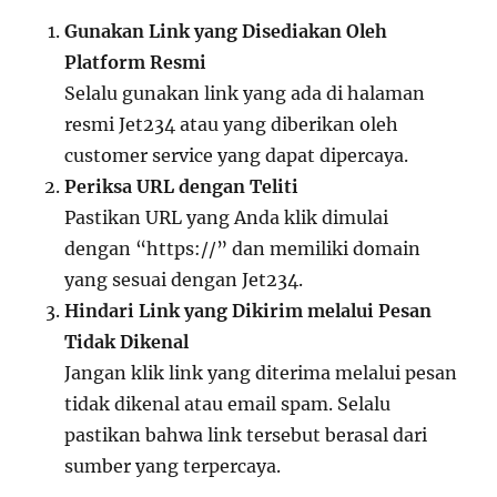
Gunakan Link yang Disediakan Oleh
Platform Resmi
Selalu gunakan link yang ada di halaman
resmi Jet234 atau yang diberikan oleh
customer service yang dapat dipercaya.
Periksa URL dengan Teliti
Pastikan URL yang Anda klik dimulai
dengan “https://” dan memiliki domain
yang sesuai dengan Jet234.
Hindari Link yang Dikirim melalui Pesan
Tidak Dikenal
Jangan klik link yang diterima melalui pesan
tidak dikenal atau email spam. Selalu
pastikan bahwa link tersebut berasal dari
sumber yang terpercaya.