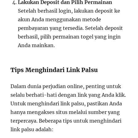
Lakukan Deposit dan Pilih Permainan
Setelah berhasil login, lakukan deposit ke
akun Anda menggunakan metode
pembayaran yang tersedia. Setelah deposit
berhasil, pilih permainan togel yang ingin
Anda mainkan.
Tips Menghindari Link Palsu
Dalam dunia perjudian online, penting untuk
selalu berhati-hati dengan link yang Anda klik.
Untuk menghindari link palsu, pastikan Anda
hanya mengakses situs melalui sumber yang
terpercaya. Beberapa tips untuk menghindari
link palsu adalah: