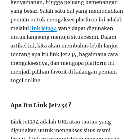
kenyamanan, hingga peluang kemenangan
yang besar. Salah satu hal yang memudahkan
pemain untuk mengakses platform ini adalah
melalui
link jet234
yang dapat digunakan
untuk langsung menuju situs resmi. Dalam
artikel ini, kita akan membahas lebih lanjut
tentang apa itu link Jet234, bagaimana cara
mengaksesnya, dan mengapa platform ini
menjadi pilihan favorit di kalangan pemain
togel online.
Apa Itu Link Jet234?
Link Jet234 adalah URL atau tautan yang
digunakan untuk mengakses situs resmi