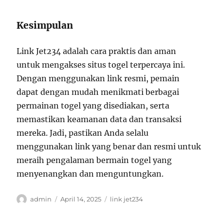
Kesimpulan
Link Jet234 adalah cara praktis dan aman
untuk mengakses situs togel terpercaya ini.
Dengan menggunakan link resmi, pemain
dapat dengan mudah menikmati berbagai
permainan togel yang disediakan, serta
memastikan keamanan data dan transaksi
mereka. Jadi, pastikan Anda selalu
menggunakan link yang benar dan resmi untuk
meraih pengalaman bermain togel yang
menyenangkan dan menguntungkan.
Author
Posted
Tags
admin
April 14, 2025
link jet234
on