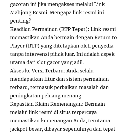
gacoran ini jika mengakses melalui Link
Mahjong Resmi. Mengapa link resmi ini
penting?
Keadilan Permainan (RTP Tepat): Link resmi
memastikan Anda bermain dengan Return to
Player (RTP) yang ditetapkan oleh penyedia
tanpa intervensi pihak luar. Ini adalah aspek
utama dari slot gacor yang adil.
Akses ke Versi Terbaru: Anda selalu
mendapatkan fitur dan sistem permainan
terbaru, termasuk perbaikan masalah dan
peningkatan peluang menang.
Kepastian Klaim Kemenangan: Bermain
melalui link resmi di situs terpercaya
memastikan kemenangan Anda, terutama
jackpot besar, dibayar sepenuhnya dan tepat