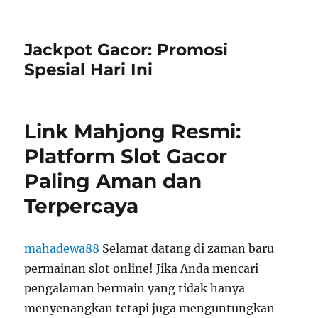
Jackpot Gacor: Promosi
Spesial Hari Ini
Link Mahjong Resmi:
Platform Slot Gacor
Paling Aman dan
Terpercaya
mahadewa88
Selamat datang di zaman baru
permainan slot online! Jika Anda mencari
pengalaman bermain yang tidak hanya
menyenangkan tetapi juga menguntungkan