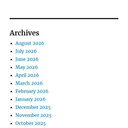
Archives
August 2026
July 2026
June 2026
May 2026
April 2026
March 2026
February 2026
January 2026
December 2025
November 2025
October 2025