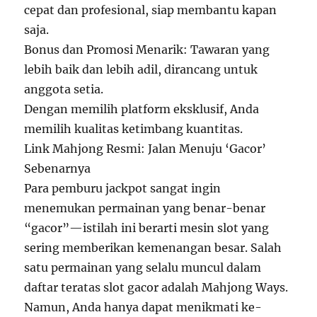
cepat dan profesional, siap membantu kapan
saja.
Bonus dan Promosi Menarik: Tawaran yang
lebih baik dan lebih adil, dirancang untuk
anggota setia.
Dengan memilih platform eksklusif, Anda
memilih kualitas ketimbang kuantitas.
Link Mahjong Resmi: Jalan Menuju ‘Gacor’
Sebenarnya
Para pemburu jackpot sangat ingin
menemukan permainan yang benar-benar
“gacor”—istilah ini berarti mesin slot yang
sering memberikan kemenangan besar. Salah
satu permainan yang selalu muncul dalam
daftar teratas slot gacor adalah Mahjong Ways.
Namun, Anda hanya dapat menikmati ke-