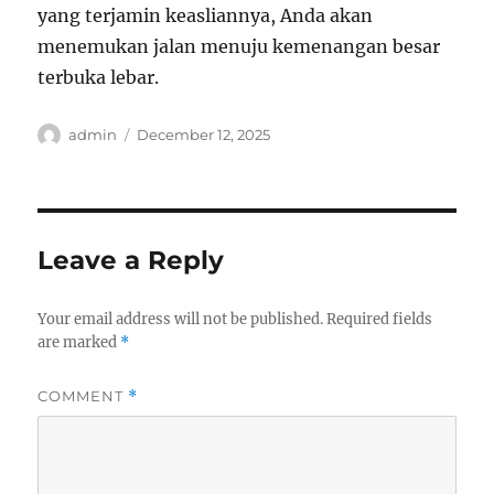
yang terjamin keasliannya, Anda akan
menemukan jalan menuju kemenangan besar
terbuka lebar.
Author
Posted
admin
December 12, 2025
on
Leave a Reply
Your email address will not be published.
Required fields
are marked
*
COMMENT
*