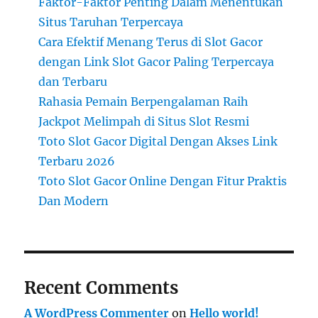
Faktor-Faktor Penting Dalam Menentukan
Situs Taruhan Terpercaya
Cara Efektif Menang Terus di Slot Gacor
dengan Link Slot Gacor Paling Terpercaya
dan Terbaru
Rahasia Pemain Berpengalaman Raih
Jackpot Melimpah di Situs Slot Resmi
Toto Slot Gacor Digital Dengan Akses Link
Terbaru 2026
Toto Slot Gacor Online Dengan Fitur Praktis
Dan Modern
Recent Comments
A WordPress Commenter
on
Hello world!