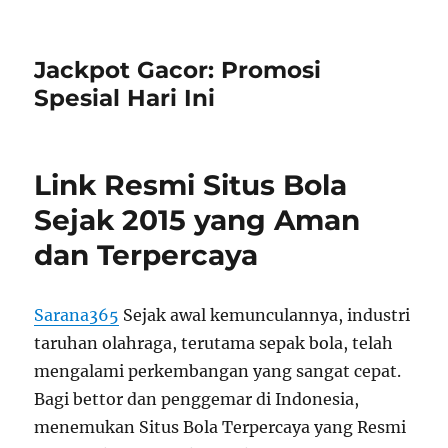
Jackpot Gacor: Promosi
Spesial Hari Ini
Link Resmi Situs Bola
Sejak 2015 yang Aman
dan Terpercaya
Sarana365
Sejak awal kemunculannya, industri
taruhan olahraga, terutama sepak bola, telah
mengalami perkembangan yang sangat cepat.
Bagi bettor dan penggemar di Indonesia,
menemukan Situs Bola Terpercaya yang Resmi