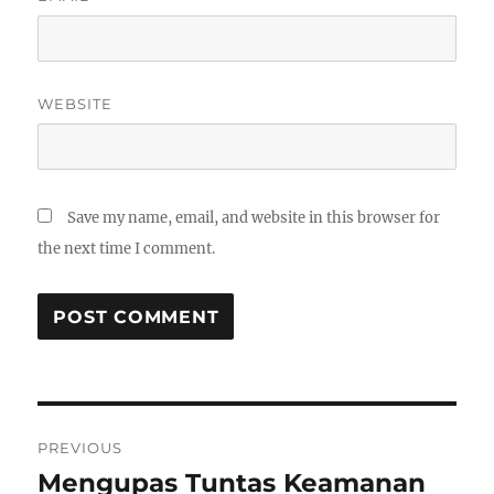
WEBSITE
Save my name, email, and website in this browser for
the next time I comment.
Post
PREVIOUS
navigation
Mengupas Tuntas Keamanan
Previous