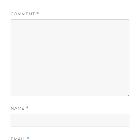
COMMENT
*
NAME
*
EMAIL
*