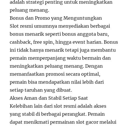
adalah strategi penting untuk meningkatkan
peluang menang.
Bonus dan Promo yang Menguntungkan
Slot resmi umumnya menyediakan berbagai
bonus menarik seperti bonus anggota baru,
cashback, free spin, hingga event harian. Bonus
ini tidak hanya menarik tetapi juga membantu
pemain memperpanjang waktu bermain dan
meningkatkan peluang menang. Dengan
memanfaatkan promosi secara optimal,
pemain bisa mendapatkan nilai lebih dari
setiap taruhan yang dibuat.
Akses Aman dan Stabil Setiap Saat
Kelebihan lain dari slot resmi adalah akses
yang stabil di berbagai perangkat. Pemain
dapat menikmati permainan slot gacor melalui