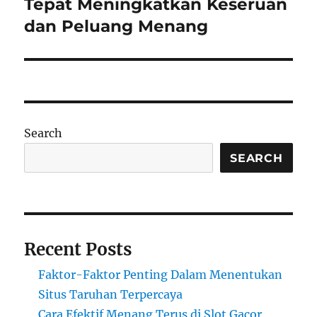
post:
Tepat Meningkatkan Keseruan
dan Peluang Menang
Search
SEARCH
Recent Posts
Faktor-Faktor Penting Dalam Menentukan
Situs Taruhan Terpercaya
Cara Efektif Menang Terus di Slot Gacor