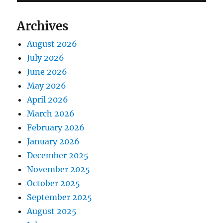
Archives
August 2026
July 2026
June 2026
May 2026
April 2026
March 2026
February 2026
January 2026
December 2025
November 2025
October 2025
September 2025
August 2025