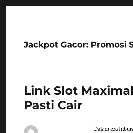
Jackpot Gacor: Promosi Sp
Link Slot Maxima
Pasti Cair
Dalam era hibura