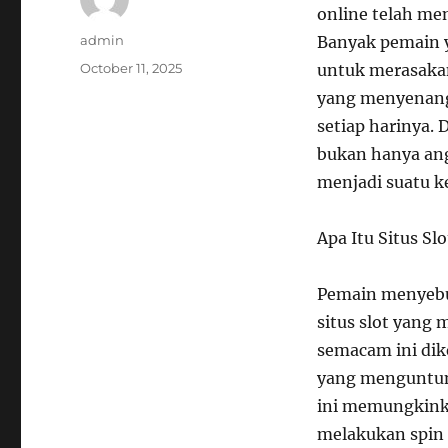
online telah men
Author
admin
Banyak pemain ya
Posted
October 11, 2025
untuk merasaka
on
yang menyenang
setiap harinya.
bukan hanya ang
menjadi suatu k
Apa Itu Situs Sl
Pemain menyebut
situs slot yang
semacam ini dik
yang menguntun
ini memungkink
melakukan spin 