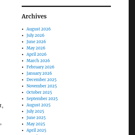
Archives
August 2026
July 2026
June 2026
May 2026
April 2026
March 2026
February 2026
January 2026
December 2025
November 2025
October 2025
September 2025
t,
August 2025
July 2025
June 2025
,
May 2025
April 2025