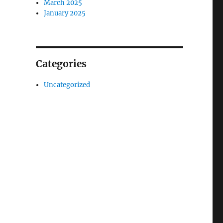
March 2025
January 2025
Categories
Uncategorized