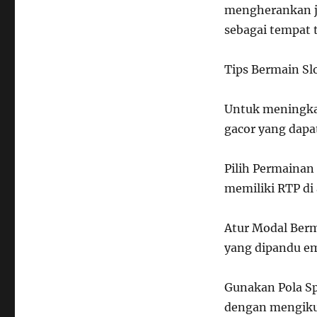
mengherankan ji
sebagai tempat 
Tips Bermain Sl
Untuk meningkat
gacor yang dapa
Pilih Permainan
memiliki RTP di
Atur Modal Berm
yang dipandu em
Gunakan Pola Sp
dengan mengikuti