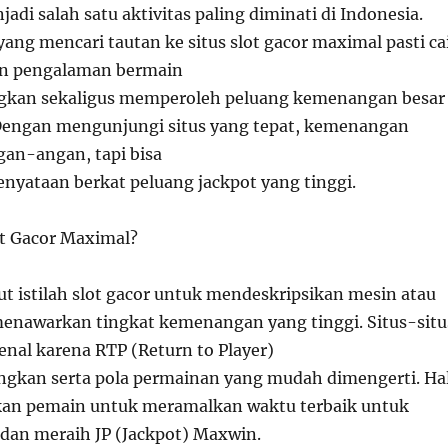
jadi salah satu aktivitas paling diminati di Indonesia.
ng mencari tautan ke situs slot gacor maximal pasti ca
n pengalaman bermain
kan sekaligus memperoleh peluang kemenangan besar
 Dengan mengunjungi situs yang tepat, kemenangan
an-angan, tapi bisa
enyataan berkat peluang jackpot yang tinggi.
ot Gacor Maximal?
 istilah slot gacor untuk mendeskripsikan mesin atau
 menawarkan tingkat kemenangan yang tinggi. Situs-situ
enal karena RTP (Return to Player)
gkan serta pola permainan yang mudah dimengerti. Ha
an pemain untuk meramalkan waktu terbaik untuk
dan meraih JP (Jackpot) Maxwin.