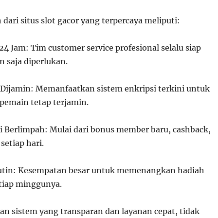
dari situs slot gacor yang terpercaya meliputi:
4 Jam: Tim customer service profesional selalu siap
saja diperlukan.
ijamin: Memanfaatkan sistem enkripsi terkini untuk
 pemain tetap terjamin.
 Berlimpah: Mulai dari bonus member baru, cashback,
setiap hari.
Rutin: Kesempatan besar untuk memenangkan hadiah
etiap minggunya.
n sistem yang transparan dan layanan cepat, tidak