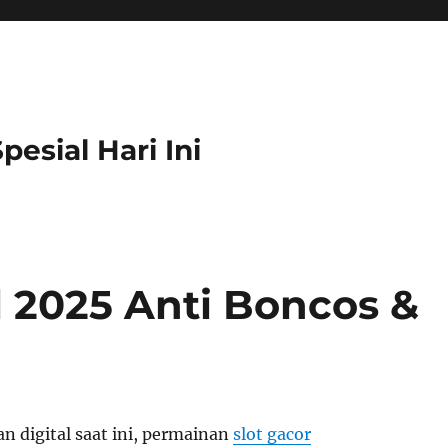
esial Hari Ini
l 2025 Anti Boncos &
n digital saat ini, permainan
slot gacor