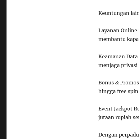
Keuntungan lain 
Layanan Online 2
membantu kapan 
Keamanan Data D
menjaga privasi
Bonus & Promosi
hingga free spin 
Event Jackpot 
jutaan rupiah s
Dengan perpadua