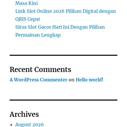
Masa Kini
Link Slot Online 2026 Pilihan Digital dengan
QRIS Cepat
Situs Slot Gacor Hari Ini Dengan Pilihan
Permainan Lengkap
Recent Comments
A WordPress Commenter
on
Hello world!
Archives
August 2026