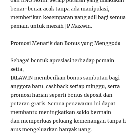
dan RNG resmi, setiap putaran yang dilakukan
benar-benar acak tanpa ada manipulasi,
memberikan kesempatan yang adil bagi semua
pemain untuk meraih JP Maxwin.
Promosi Menarik dan Bonus yang Menggoda
Sebagai bentuk apresiasi terhadap pemain
setia,
JALAWIN memberikan bonus sambutan bagi
anggota baru, cashback setiap minggu, serta
promosi harian seperti bonus deposit dan
putaran gratis. Semua penawaran ini dapat
membantu meningkatkan saldo bermain
dan memperluas peluang kemenangan tanpa h
arus mengeluarkan banyak uang.