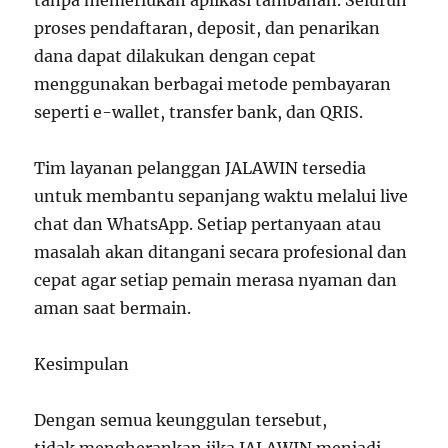
tanpa memerlukan aplikasi tambahan. Seluruh
proses pendaftaran, deposit, dan penarikan
dana dapat dilakukan dengan cepat
menggunakan berbagai metode pembayaran
seperti e-wallet, transfer bank, dan QRIS.
Tim layanan pelanggan JALAWIN tersedia
untuk membantu sepanjang waktu melalui live
chat dan WhatsApp. Setiap pertanyaan atau
masalah akan ditangani secara profesional dan
cepat agar setiap pemain merasa nyaman dan
aman saat bermain.
Kesimpulan
Dengan semua keunggulan tersebut,