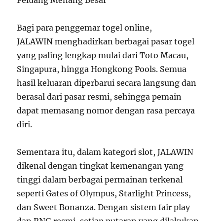
Peluang Menang Besar
Bagi para penggemar togel online,
JALAWIN menghadirkan berbagai pasar togel
yang paling lengkap mulai dari Toto Macau,
Singapura, hingga Hongkong Pools. Semua
hasil keluaran diperbarui secara langsung dan
berasal dari pasar resmi, sehingga pemain
dapat memasang nomor dengan rasa percaya
diri.
Sementara itu, dalam kategori slot, JALAWIN
dikenal dengan tingkat kemenangan yang
tinggi dalam berbagai permainan terkenal
seperti Gates of Olympus, Starlight Princess,
dan Sweet Bonanza. Dengan sistem fair play