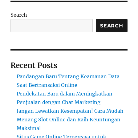
Search
SEARCH
Recent Posts
Pandangan Baru Tentang Keamanan Data
Saat Bertransaksi Online
Pendekatan Baru dalam Meningkatkan
Penjualan dengan Chat Marketing
Jangan Lewatkan Kesempatan! Cara Mudah
Menang Slot Online dan Raih Keuntungan
Maksimal
Situs Game Online Terpercaya untuk