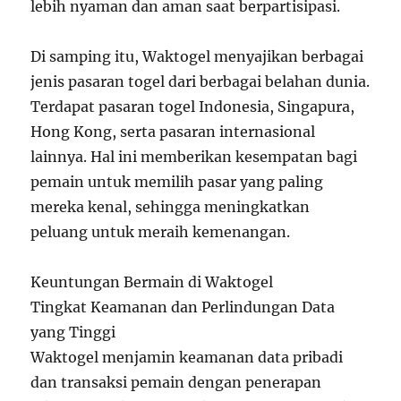
lebih nyaman dan aman saat berpartisipasi.
Di samping itu, Waktogel menyajikan berbagai
jenis pasaran togel dari berbagai belahan dunia.
Terdapat pasaran togel Indonesia, Singapura,
Hong Kong, serta pasaran internasional
lainnya. Hal ini memberikan kesempatan bagi
pemain untuk memilih pasar yang paling
mereka kenal, sehingga meningkatkan
peluang untuk meraih kemenangan.
Keuntungan Bermain di Waktogel
Tingkat Keamanan dan Perlindungan Data
yang Tinggi
Waktogel menjamin keamanan data pribadi
dan transaksi pemain dengan penerapan