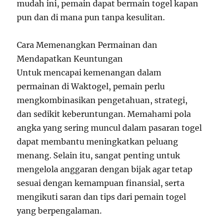
mudah ini, pemain dapat bermain togel kapan
pun dan di mana pun tanpa kesulitan.
Cara Memenangkan Permainan dan
Mendapatkan Keuntungan
Untuk mencapai kemenangan dalam
permainan di Waktogel, pemain perlu
mengkombinasikan pengetahuan, strategi,
dan sedikit keberuntungan. Memahami pola
angka yang sering muncul dalam pasaran togel
dapat membantu meningkatkan peluang
menang. Selain itu, sangat penting untuk
mengelola anggaran dengan bijak agar tetap
sesuai dengan kemampuan finansial, serta
mengikuti saran dan tips dari pemain togel
yang berpengalaman.