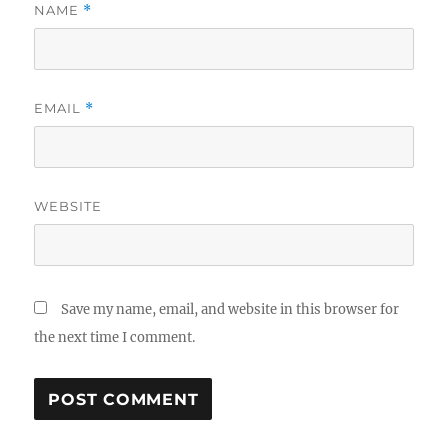
NAME
*
EMAIL
*
WEBSITE
Save my name, email, and website in this browser for
the next time I comment.