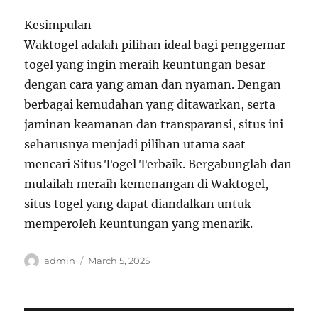
Kesimpulan
Waktogel adalah pilihan ideal bagi penggemar
togel yang ingin meraih keuntungan besar
dengan cara yang aman dan nyaman. Dengan
berbagai kemudahan yang ditawarkan, serta
jaminan keamanan dan transparansi, situs ini
seharusnya menjadi pilihan utama saat
mencari Situs Togel Terbaik. Bergabunglah dan
mulailah meraih kemenangan di Waktogel,
situs togel yang dapat diandalkan untuk
memperoleh keuntungan yang menarik.
Author
Posted
admin
March 5, 2025
on