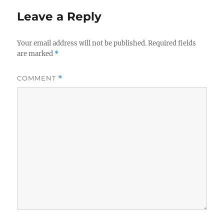
Leave a Reply
Your email address will not be published.
Required fields
are marked
*
COMMENT
*