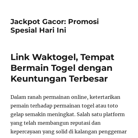
Jackpot Gacor: Promosi
Spesial Hari Ini
Link Waktogel, Tempat
Bermain Togel dengan
Keuntungan Terbesar
Dalam ranah permainan online, ketertarikan
pemain terhadap permainan togel atau toto
gelap semakin meningkat. Salah satu platform
yang telah membangun reputasi dan
kepercayaan yang solid di kalangan penggemar