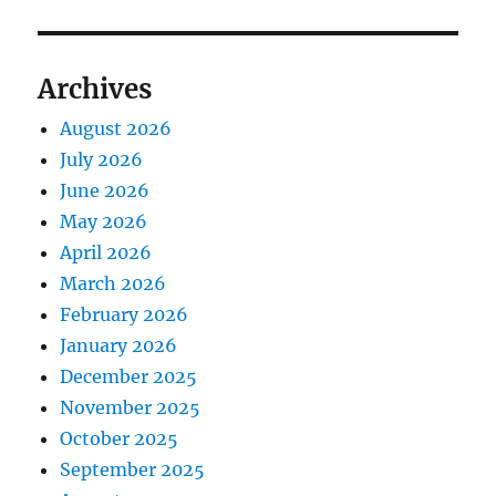
Archives
August 2026
July 2026
June 2026
May 2026
April 2026
March 2026
February 2026
January 2026
December 2025
November 2025
October 2025
September 2025