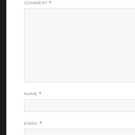
COMMENT
*
NAME
*
EMAIL
*