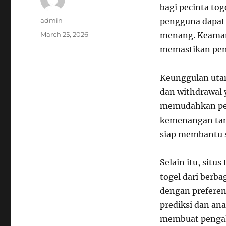
bagi pecinta to
Author
admin
pengguna dapat 
Posted
March 25, 2026
menang. Keamana
on
memastikan pen
Keunggulan utam
dan withdrawal y
memudahkan pem
kemenangan tan
siap membantu s
Selain itu, sit
togel dari berba
dengan preferen
prediksi dan ana
membuat pengal