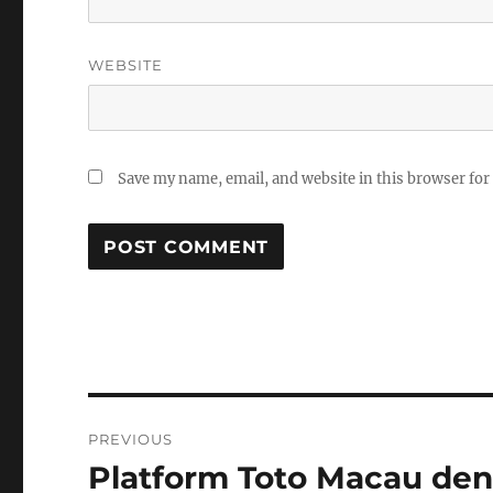
WEBSITE
Save my name, email, and website in this browser for
Post
PREVIOUS
navigation
Platform Toto Macau deng
Previous