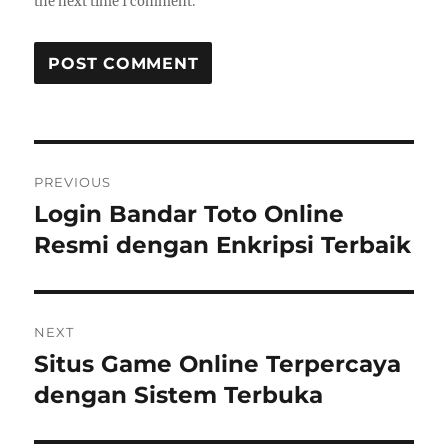
the next time I comment.
Post
PREVIOUS
navigation
Login Bandar Toto Online
Previous
post:
Resmi dengan Enkripsi Terbaik
NEXT
Situs Game Online Terpercaya
Next
post:
dengan Sistem Terbuka