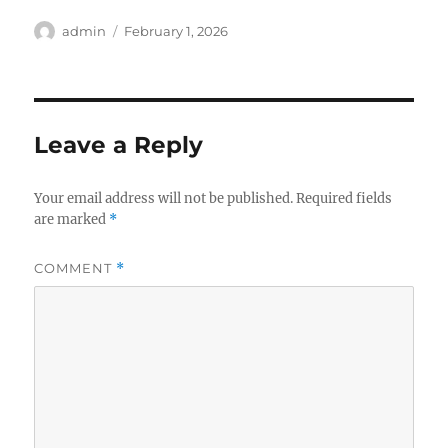
Author
Posted
admin
February 1, 2026
on
Leave a Reply
Your email address will not be published.
Required fields
are marked
*
COMMENT
*