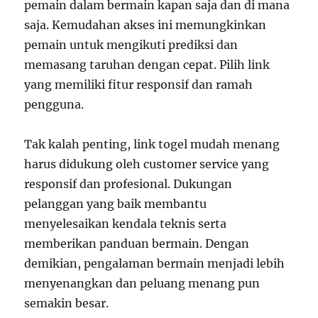
pemain dalam bermain kapan saja dan di mana
saja. Kemudahan akses ini memungkinkan
pemain untuk mengikuti prediksi dan
memasang taruhan dengan cepat. Pilih link
yang memiliki fitur responsif dan ramah
pengguna.
Tak kalah penting, link togel mudah menang
harus didukung oleh customer service yang
responsif dan profesional. Dukungan
pelanggan yang baik membantu
menyelesaikan kendala teknis serta
memberikan panduan bermain. Dengan
demikian, pengalaman bermain menjadi lebih
menyenangkan dan peluang menang pun
semakin besar.