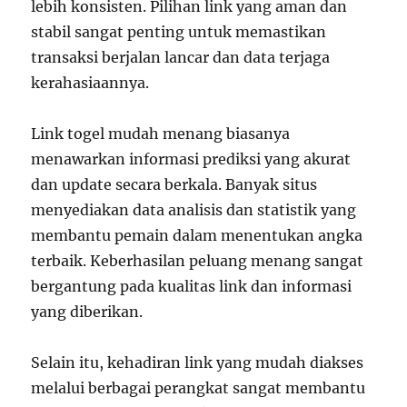
lebih konsisten. Pilihan link yang aman dan
stabil sangat penting untuk memastikan
transaksi berjalan lancar dan data terjaga
kerahasiaannya.
Link togel mudah menang biasanya
menawarkan informasi prediksi yang akurat
dan update secara berkala. Banyak situs
menyediakan data analisis dan statistik yang
membantu pemain dalam menentukan angka
terbaik. Keberhasilan peluang menang sangat
bergantung pada kualitas link dan informasi
yang diberikan.
Selain itu, kehadiran link yang mudah diakses
melalui berbagai perangkat sangat membantu