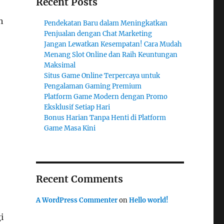
Recent Posts
h
Pendekatan Baru dalam Meningkatkan
Penjualan dengan Chat Marketing
Jangan Lewatkan Kesempatan! Cara Mudah
Menang Slot Online dan Raih Keuntungan
Maksimal
Situs Game Online Terpercaya untuk
Pengalaman Gaming Premium
Platform Game Modern dengan Promo
Eksklusif Setiap Hari
Bonus Harian Tanpa Henti di Platform
Game Masa Kini
Recent Comments
A WordPress Commenter
on
Hello world!
i