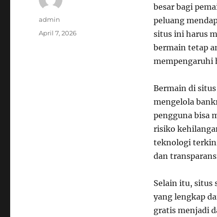
besar bagi pema
Author
admin
peluang mendap
Posted
April 7, 2026
situs ini harus
on
bermain tetap 
mempengaruhi ha
Bermain di situ
mengelola bankr
pengguna bisa 
risiko kehilanga
teknologi terki
dan transparansi
Selain itu, situ
yang lengkap dan
gratis menjadi 