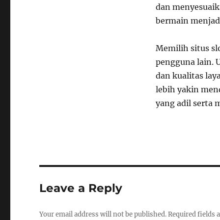
dan menyesuaika
bermain menjad
Memilih situs sl
pengguna lain. 
dan kualitas la
lebih yakin men
yang adil serta
Leave a Reply
Your email address will not be published.
Required fields