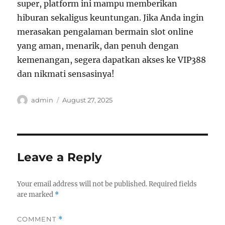
super, platform ini mampu memberikan
hiburan sekaligus keuntungan. Jika Anda ingin
merasakan pengalaman bermain slot online
yang aman, menarik, dan penuh dengan
kemenangan, segera dapatkan akses ke VIP388
dan nikmati sensasinya!
Author
Posted
admin
August 27, 2025
on
Leave a Reply
Your email address will not be published.
Required fields
are marked
*
COMMENT
*