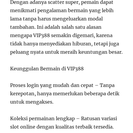
Dengan adanya scatter super, pemain dapat
menikmati pengalaman bermain yang lebih
lama tanpa harus mengeluarkan modal
tambahan. Ini adalah salah satu alasan
mengapa VIP388 semakin digemari, karena
tidak hanya menyediakan hiburan, tetapi juga
peluang nyata untuk meraih keuntungan besar.
Keunggulan Bermain di VIP388
Proses login yang mudah dan cepat – Tanpa
kerepotan, hanya memerlukan beberapa detik
untuk mengakses.
Koleksi permainan lengkap – Ratusan variasi
slot online dengan kualitas terbaik tersedia.