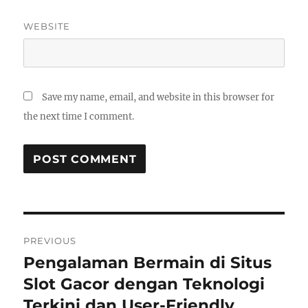
WEBSITE
Save my name, email, and website in this browser for
the next time I comment.
Post
PREVIOUS
navigation
Pengalaman Bermain di Situs
Previous
post:
Slot Gacor dengan Teknologi
Terkini dan User-Friendly