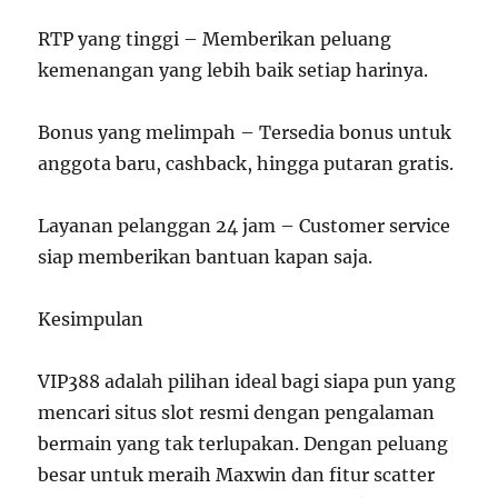
RTP yang tinggi – Memberikan peluang
kemenangan yang lebih baik setiap harinya.
Bonus yang melimpah – Tersedia bonus untuk
anggota baru, cashback, hingga putaran gratis.
Layanan pelanggan 24 jam – Customer service
siap memberikan bantuan kapan saja.
Kesimpulan
VIP388 adalah pilihan ideal bagi siapa pun yang
mencari situs slot resmi dengan pengalaman
bermain yang tak terlupakan. Dengan peluang
besar untuk meraih Maxwin dan fitur scatter