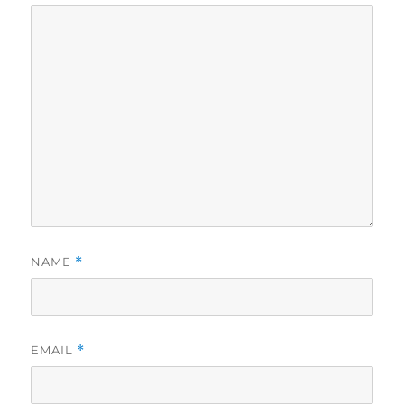
NAME
*
EMAIL
*