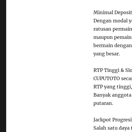
Minimal Deposi
Dengan modal y
ratusan permain
maupun pemain 
bermain dengan 
yang besar.
RTP Tinggi & Slo
CUPUTOTO secar
RTP yang tinggi
Banyak anggota 
putaran.
Jackpot Progres
Salah satu daya 