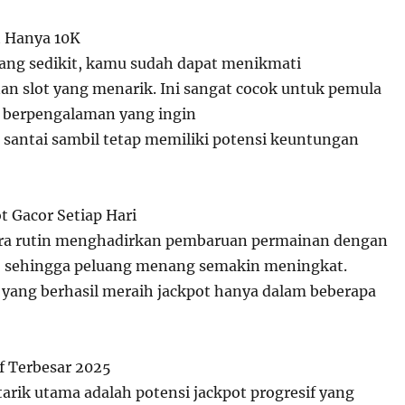
t Hanya 10K
ang sedikit, kamu sudah dapat menikmati
an slot yang menarik. Ini sangat cocok untuk pemula
berpengalaman yang ingin
santai sambil tetap memiliki potensi keuntungan
t Gacor Setiap Hari
a rutin menghadirkan pembaruan permainan dengan
, sehingga peluang menang semakin meningkat.
yang berhasil meraih jackpot hanya dalam beberapa
if Terbesar 2025
tarik utama adalah potensi jackpot progresif yang