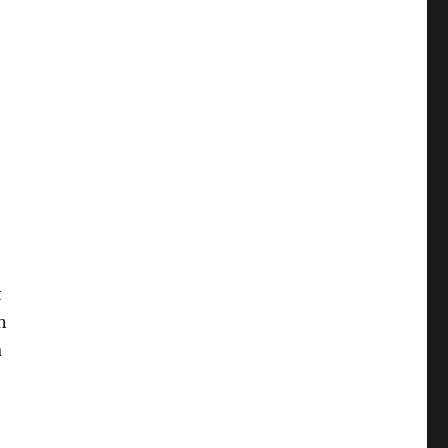
t
n
a