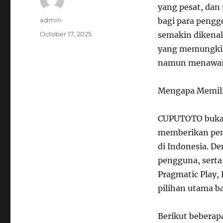
yang pesat, dan
Author
admin
bagi para pengg
Posted
October 17, 2025
semakin dikenal
on
yang memungkink
namun menawark
Mengapa Memil
CUPUTOTO bukan 
memberikan peng
di Indonesia. D
pengguna, serta 
Pragmatic Play,
pilihan utama ba
Berikut bebera