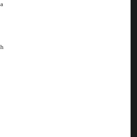
ta
ah