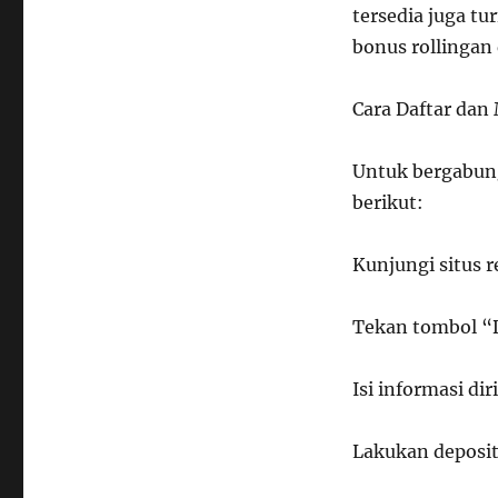
tersedia juga t
bonus rollingan
Cara Daftar da
Untuk bergabung
berikut:
Kunjungi situs
Tekan tombol “
Isi informasi dir
Lakukan deposit