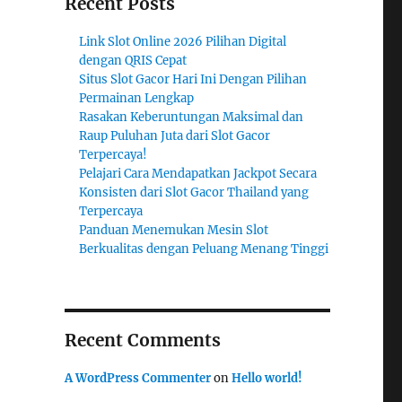
Recent Posts
Link Slot Online 2026 Pilihan Digital
dengan QRIS Cepat
Situs Slot Gacor Hari Ini Dengan Pilihan
Permainan Lengkap
Rasakan Keberuntungan Maksimal dan
Raup Puluhan Juta dari Slot Gacor
Terpercaya!
Pelajari Cara Mendapatkan Jackpot Secara
Konsisten dari Slot Gacor Thailand yang
Terpercaya
Panduan Menemukan Mesin Slot
Berkualitas dengan Peluang Menang Tinggi
Recent Comments
A WordPress Commenter
on
Hello world!