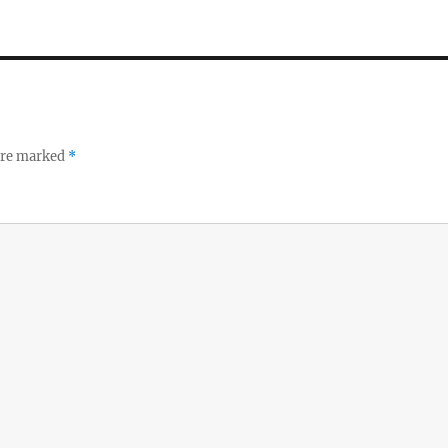
 are marked
*