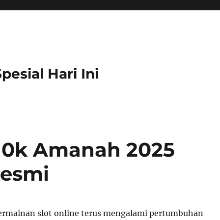
esial Hari Ini
 10k Amanah 2025
Resmi
ermainan slot online terus mengalami pertumbuhan