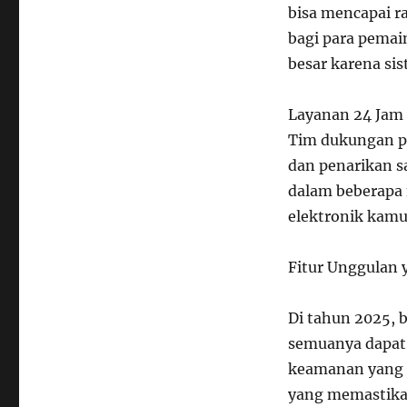
bisa mencapai r
bagi para pema
besar karena si
Layanan 24 Jam 
Tim dukungan pr
dan penarikan s
dalam beberapa 
elektronik kamu
Fitur Unggulan
Di tahun 2025, 
semuanya dapat
keamanan yang ti
yang memastikan