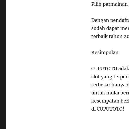
Pilih permainan 
Dengan pendafta
sudah dapat mer
terbaik tahun 2
Kesimpulan
CUPUTOTO adalah
slot yang terpe
terbesar hanya 
untuk mulai be
kesempatan berh
di CUPUTOTO!