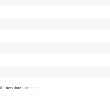
 the next time I comment.