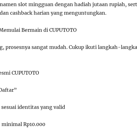
urnamen slot mingguan dengan hadiah jutaan rupiah, ser
 dan cashback harian yang menguntungkan.
n Memulai Bermain di CUPUTOTO
, prosesnya sangat mudah. Cukup ikuti langkah-langk
 resmi CUPUTOTO
Daftar”
i sesuai identitas yang valid
 minimal Rp10.000