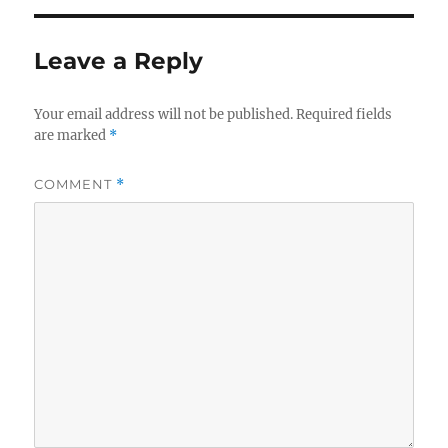
Leave a Reply
Your email address will not be published.
Required fields
are marked
*
COMMENT
*