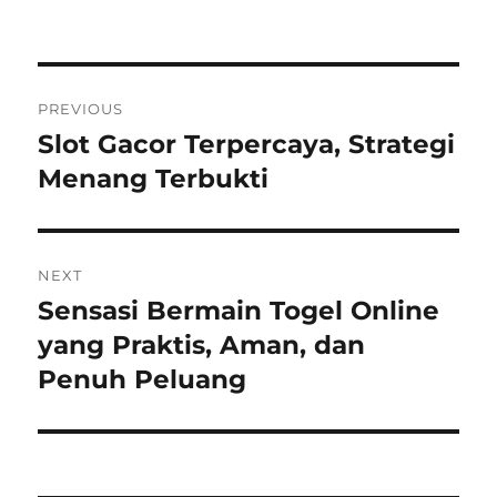
Post
PREVIOUS
navigation
Slot Gacor Terpercaya, Strategi
Previous
post:
Menang Terbukti
NEXT
Sensasi Bermain Togel Online
Next
post:
yang Praktis, Aman, dan
Penuh Peluang