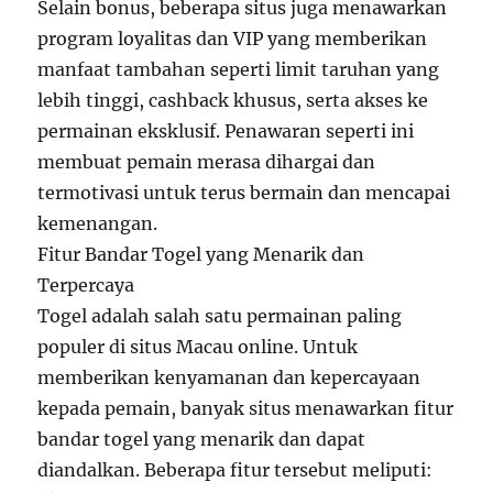
Selain bonus, beberapa situs juga menawarkan
program loyalitas dan VIP yang memberikan
manfaat tambahan seperti limit taruhan yang
lebih tinggi, cashback khusus, serta akses ke
permainan eksklusif. Penawaran seperti ini
membuat pemain merasa dihargai dan
termotivasi untuk terus bermain dan mencapai
kemenangan.
Fitur Bandar Togel yang Menarik dan
Terpercaya
Togel adalah salah satu permainan paling
populer di situs Macau online. Untuk
memberikan kenyamanan dan kepercayaan
kepada pemain, banyak situs menawarkan fitur
bandar togel yang menarik dan dapat
diandalkan. Beberapa fitur tersebut meliputi: