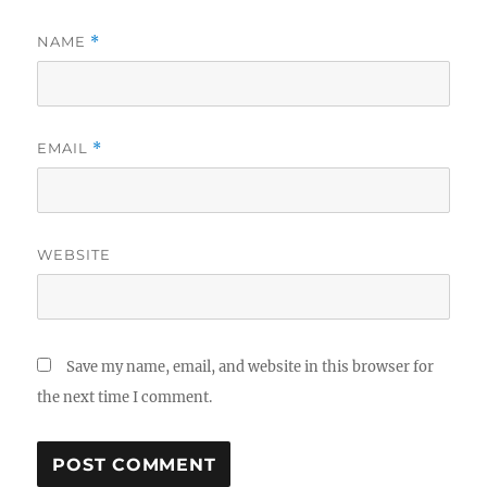
NAME
*
EMAIL
*
WEBSITE
Save my name, email, and website in this browser for
the next time I comment.