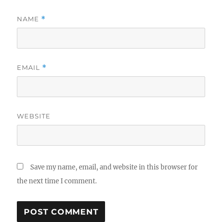
NAME
*
EMAIL
*
WEBSITE
Save my name, email, and website in this browser for
the next time I comment.