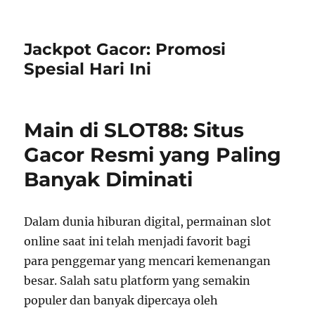
Jackpot Gacor: Promosi
Spesial Hari Ini
Main di SLOT88: Situs
Gacor Resmi yang Paling
Banyak Diminati
Dalam dunia hiburan digital, permainan slot
online saat ini telah menjadi favorit bagi
para penggemar yang mencari kemenangan
besar. Salah satu platform yang semakin
populer dan banyak dipercaya oleh