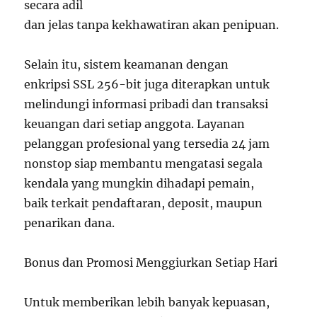
secara adil
dan jelas tanpa kekhawatiran akan penipuan.
Selain itu, sistem keamanan dengan
enkripsi SSL 256-bit juga diterapkan untuk
melindungi informasi pribadi dan transaksi
keuangan dari setiap anggota. Layanan
pelanggan profesional yang tersedia 24 jam
nonstop siap membantu mengatasi segala
kendala yang mungkin dihadapi pemain,
baik terkait pendaftaran, deposit, maupun
penarikan dana.
Bonus dan Promosi Menggiurkan Setiap Hari
Untuk memberikan lebih banyak kepuasan,