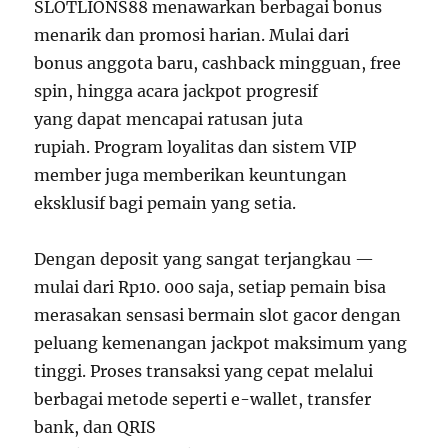
SLOTLIONS88 menawarkan berbagai bonus
menarik dan promosi harian. Mulai dari
bonus anggota baru, cashback mingguan, free
spin, hingga acara jackpot progresif
yang dapat mencapai ratusan juta
rupiah. Program loyalitas dan sistem VIP
member juga memberikan keuntungan
eksklusif bagi pemain yang setia.
Dengan deposit yang sangat terjangkau —
mulai dari Rp10. 000 saja, setiap pemain bisa
merasakan sensasi bermain slot gacor dengan
peluang kemenangan jackpot maksimum yang
tinggi. Proses transaksi yang cepat melalui
berbagai metode seperti e-wallet, transfer
bank, dan QRIS