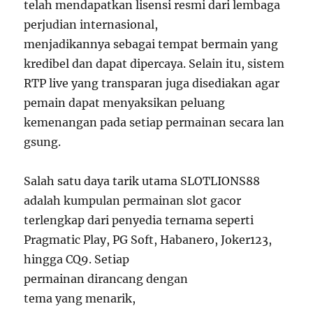
telah mendapatkan lisensi resmi dari lembaga
perjudian internasional,
menjadikannya sebagai tempat bermain yang
kredibel dan dapat dipercaya. Selain itu, sistem
RTP live yang transparan juga disediakan agar
pemain dapat menyaksikan peluang
kemenangan pada setiap permainan secara lan
gsung.
Salah satu daya tarik utama SLOTLIONS88
adalah kumpulan permainan slot gacor
terlengkap dari penyedia ternama seperti
Pragmatic Play, PG Soft, Habanero, Joker123,
hingga CQ9. Setiap
permainan dirancang dengan
tema yang menarik,