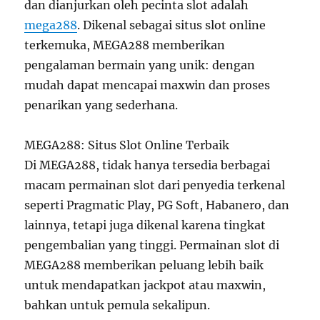
dan dianjurkan oleh pecinta slot adalah
mega288
. Dikenal sebagai situs slot online
terkemuka, MEGA288 memberikan
pengalaman bermain yang unik: dengan
mudah dapat mencapai maxwin dan proses
penarikan yang sederhana.
MEGA288: Situs Slot Online Terbaik
Di MEGA288, tidak hanya tersedia berbagai
macam permainan slot dari penyedia terkenal
seperti Pragmatic Play, PG Soft, Habanero, dan
lainnya, tetapi juga dikenal karena tingkat
pengembalian yang tinggi. Permainan slot di
MEGA288 memberikan peluang lebih baik
untuk mendapatkan jackpot atau maxwin,
bahkan untuk pemula sekalipun.