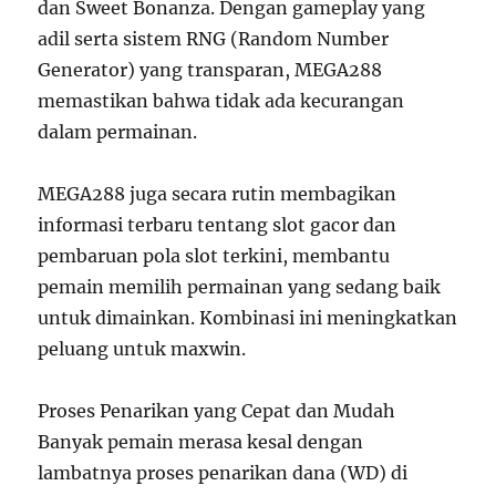
dan Sweet Bonanza. Dengan gameplay yang
adil serta sistem RNG (Random Number
Generator) yang transparan, MEGA288
memastikan bahwa tidak ada kecurangan
dalam permainan.
MEGA288 juga secara rutin membagikan
informasi terbaru tentang slot gacor dan
pembaruan pola slot terkini, membantu
pemain memilih permainan yang sedang baik
untuk dimainkan. Kombinasi ini meningkatkan
peluang untuk maxwin.
Proses Penarikan yang Cepat dan Mudah
Banyak pemain merasa kesal dengan
lambatnya proses penarikan dana (WD) di