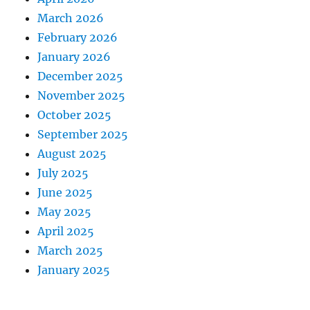
March 2026
February 2026
January 2026
December 2025
November 2025
October 2025
September 2025
August 2025
July 2025
June 2025
May 2025
April 2025
March 2025
January 2025