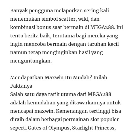
Banyak pengguna melaporkan sering kali
menemukan simbol scatter, wild, dan
kombinasi bonus saat bermain di MEGA288. Ini
tentu berita baik, terutama bagi mereka yang
ingin mencoba bermain dengan taruhan kecil
namun tetap menginginkan hasil yang
menguntungkan.
Mendapatkan Maxwin Itu Mudah? Inilah
Faktanya
Salah satu daya tarik utama dari MEGA288
adalah kemudahan yang ditawarkannya untuk
mencapai maxwin. Kemenangan tertinggi bisa
diraih dalam berbagai permainan slot populer
seperti Gates of Olympus, Starlight Princess,