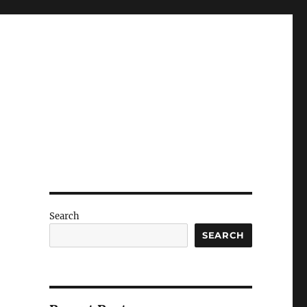
Search
SEARCH