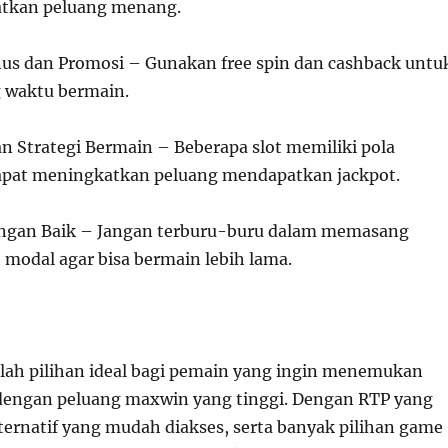
tkan peluang menang.
s dan Promosi – Gunakan free spin dan cashback untu
waktu bermain.
n Strategi Bermain – Beberapa slot memiliki pola
apat meningkatkan peluang mendapatkan jackpot.
engan Baik – Jangan terburu-buru dalam memasang
 modal agar bisa bermain lebih lama.
ah pilihan ideal bagi pemain yang ingin menemukan
r dengan peluang maxwin yang tinggi. Dengan RTP yang
lternatif yang mudah diakses, serta banyak pilihan game