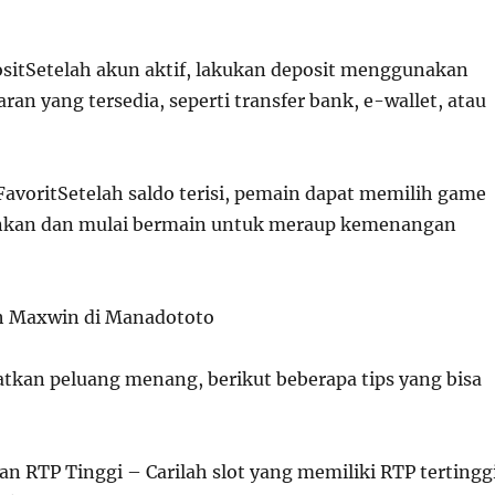
itSetelah akun aktif, lakukan deposit menggunakan
n yang tersedia, seperti transfer bank, e-wallet, atau
FavoritSetelah saldo terisi, pemain dapat memilih game
ginkan dan mulai bermain untuk meraup kemenangan
h Maxwin di Manadototo
kan peluang menang, berikut beberapa tips yang bisa
an RTP Tinggi – Carilah slot yang memiliki RTP tertingg