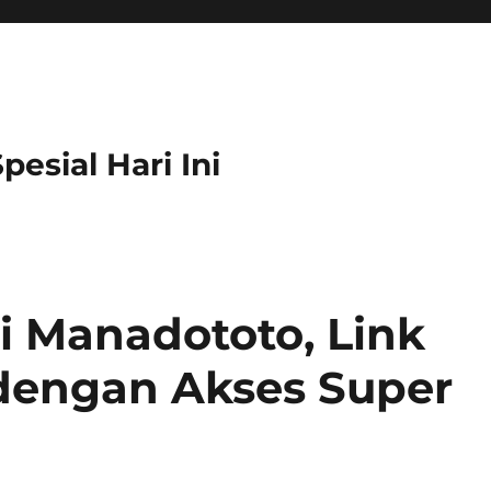
esial Hari Ini
i Manadototo, Link
 dengan Akses Super