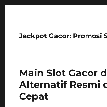
Jackpot Gacor: Promosi Sp
Main Slot Gacor d
Alternatif Resmi
Cepat