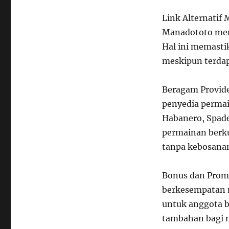
Link Alternatif
Manadototo meny
Hal ini memasti
meskipun terdap
Beragam Provid
penyedia permai
Habanero, Spade
permainan berk
tanpa kebosana
Bonus dan Prom
berkesempatan 
untuk anggota ba
tambahan bagi m