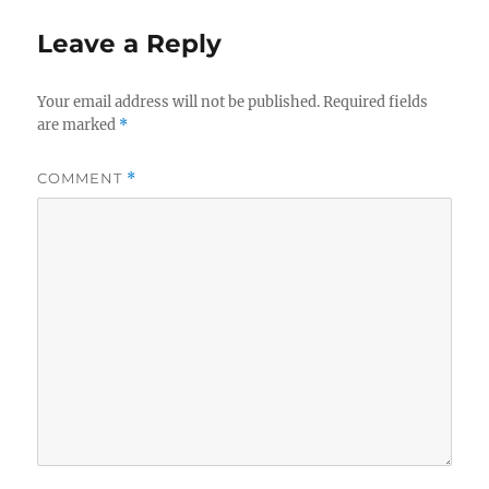
Leave a Reply
Your email address will not be published.
Required fields
are marked
*
COMMENT
*