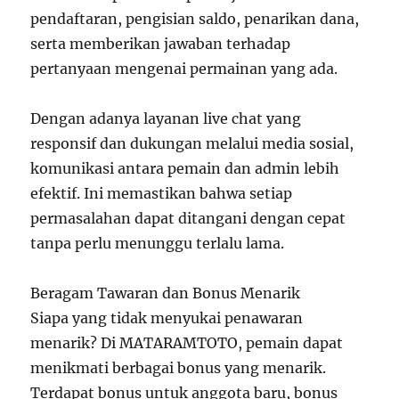
pendaftaran, pengisian saldo, penarikan dana,
serta memberikan jawaban terhadap
pertanyaan mengenai permainan yang ada.
Dengan adanya layanan live chat yang
responsif dan dukungan melalui media sosial,
komunikasi antara pemain dan admin lebih
efektif. Ini memastikan bahwa setiap
permasalahan dapat ditangani dengan cepat
tanpa perlu menunggu terlalu lama.
Beragam Tawaran dan Bonus Menarik
Siapa yang tidak menyukai penawaran
menarik? Di MATARAMTOTO, pemain dapat
menikmati berbagai bonus yang menarik.
Terdapat bonus untuk anggota baru, bonus