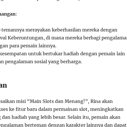
nangan
:
-temannya merayakan keberhasilan mereka dengan
tival Keberuntungan, di mana mereka berbagi pengalam
ngan para pemain lainnya.
kesempatan untuk bertukar hadiah dengan pemain lain
n pengalaman sosial yang berharga.
an
saikan misi “Main Slots dan Menang!”, Rina akan
es ke fitur baru dalam permainan slot, meningkatkan
dan hadiah yang lebih besar. Selain itu, pemain akan
ngalaman berteman dengan karakter lainnya dan dapat