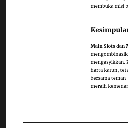
membuka misi bo
Kesimpula
Main Slots dan
mengombinasika
mengasyikkan. 
harta karun, te
bersama teman-
meraih kemenanga