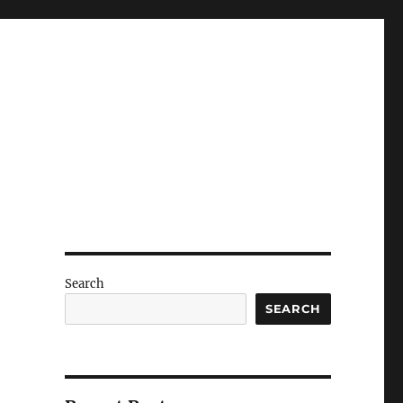
Search
SEARCH