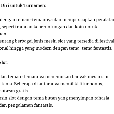
Diri untuk Turnamen
:
 dengan teman-temannya dan mempersiapkan peralata
, seperti ramuan keberuntungan dan koin untuk
han.
entang berbagai jenis mesin slot yang tersedia di festival
sional hingga yang modern dengan tema-tema fantastis.
Slot
:
na dan teman-temannya menemukan banyak mesin slot
 tema. Beberapa di antaranya memiliki fitur bonus,
putaran gratis.
esin slot dengan tema hutan yang menyimpan rahasia
an pengalaman fantastis.