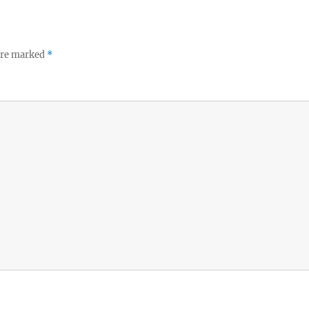
 are marked
*