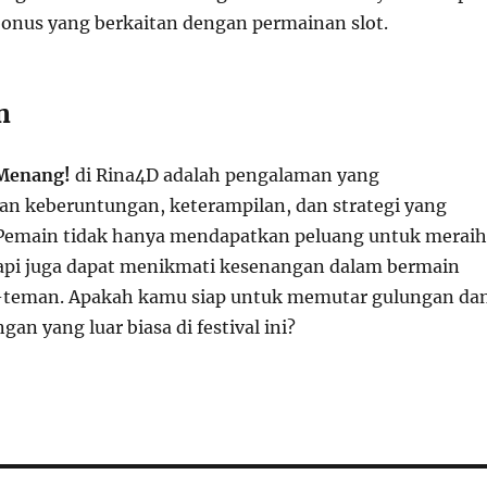
nus yang berkaitan dengan permainan slot.
n
 Menang!
di Rina4D adalah pengalaman yang
n keberuntungan, keterampilan, dan strategi yang
Pemain tidak hanya mendapatkan peluang untuk meraih
tapi juga dapat menikmati kesenangan dalam bermain
teman. Apakah kamu siap untuk memutar gulungan da
n yang luar biasa di festival ini?