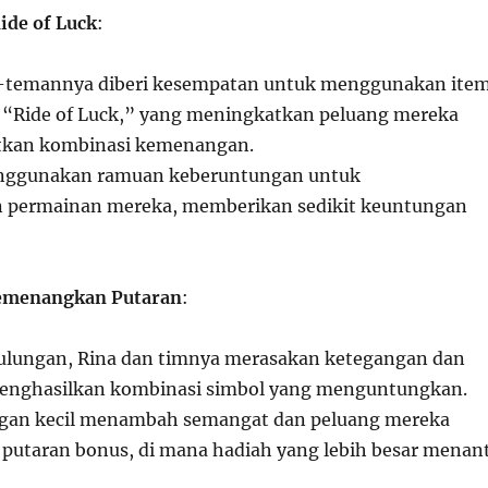
de of Luck
:
-temannya diberi kesempatan untuk menggunakan ite
 “Ride of Luck,” yang meningkatkan peluang mereka
kan kombinasi kemenangan.
nggunakan ramuan keberuntungan untuk
permainan mereka, memberikan sedikit keuntungan
emenangkan Putaran
:
ulungan, Rina dan timnya merasakan ketegangan dan
enghasilkan kombinasi simbol yang menguntungkan.
gan kecil menambah semangat dan peluang mereka
 putaran bonus, di mana hadiah yang lebih besar menant