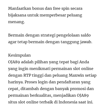
Manfaatkan bonus dan free spin secara
bijaksana untuk memperbesar peluang
menang.
Bermain dengan strategi pengelolaan saldo
agar tetap bermain dengan tanggung jawab.
Kesimpulan
OJA89 adalah pilihan yang tepat bagi Anda
yang ingin menikmati permainan slot online
dengan RTP tinggi dan peluang Maxwin setiap
harinya. Proses login dan pendaftaran yang
cepat, ditambah dengan banyak promosi dan
permainan berkualitas, menjadikan OJA89
situs slot online terbaik di Indonesia saat ini.