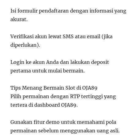
Isi formulir pendaftaran dengan informasi yang
akurat.
Verifikasi akun lewat SMS atau email (jika
diperlukan).
Login ke akun Anda dan lakukan deposit
pertama untuk mulai bermain.
Tips Menang Bermain Slot di OJA89
Pilih permainan dengan RTP tertinggi yang
tertera di dashboard OJA89.
Gunakan fitur demo untuk memahami pola
permainan sebelum menggunakan uang asli.