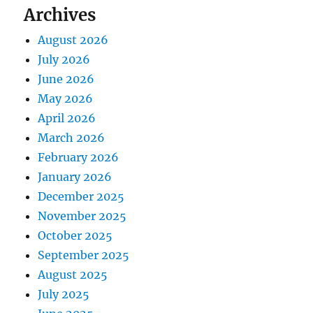
Archives
August 2026
July 2026
June 2026
May 2026
April 2026
March 2026
February 2026
January 2026
December 2025
November 2025
October 2025
September 2025
August 2025
July 2025