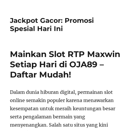
Jackpot Gacor: Promosi
Spesial Hari Ini
Mainkan Slot RTP Maxwin
Setiap Hari di OJA89 –
Daftar Mudah!
Dalam dunia hiburan digital, permainan slot
online semakin populer karena menawarkan
kesempatan untuk meraih keuntungan besar
serta pengalaman bermain yang
menyenangkan. Salah satu situs yang kini