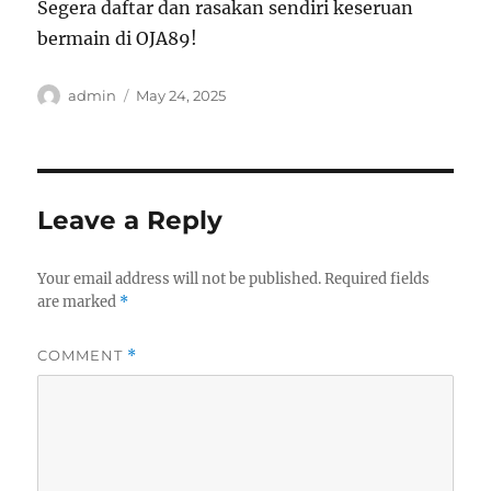
Segera daftar dan rasakan sendiri keseruan
bermain di OJA89!
Author
Posted
admin
May 24, 2025
on
Leave a Reply
Your email address will not be published.
Required fields
are marked
*
COMMENT
*