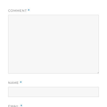
COMMENT
*
NAME
*
EMAIL
*