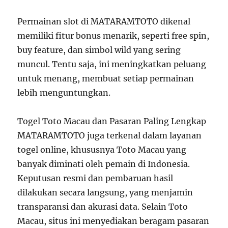
Permainan slot di MATARAMTOTO dikenal
memiliki fitur bonus menarik, seperti free spin,
buy feature, dan simbol wild yang sering
muncul. Tentu saja, ini meningkatkan peluang
untuk menang, membuat setiap permainan
lebih menguntungkan.
Togel Toto Macau dan Pasaran Paling Lengkap
MATARAMTOTO juga terkenal dalam layanan
togel online, khususnya Toto Macau yang
banyak diminati oleh pemain di Indonesia.
Keputusan resmi dan pembaruan hasil
dilakukan secara langsung, yang menjamin
transparansi dan akurasi data. Selain Toto
Macau, situs ini menyediakan beragam pasaran