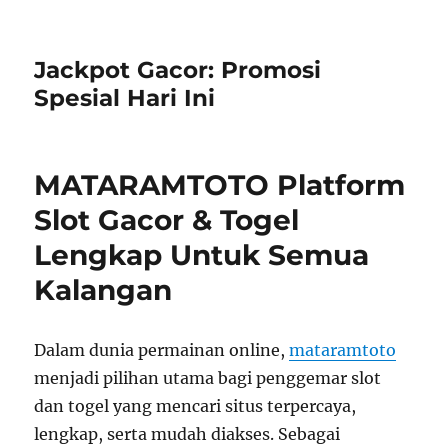
Jackpot Gacor: Promosi
Spesial Hari Ini
MATARAMTOTO Platform
Slot Gacor & Togel
Lengkap Untuk Semua
Kalangan
Dalam dunia permainan online,
mataramtoto
menjadi pilihan utama bagi penggemar slot
dan togel yang mencari situs terpercaya,
lengkap, serta mudah diakses. Sebagai