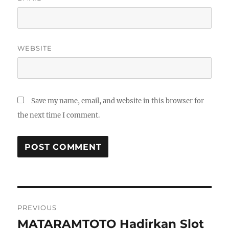
WEBSITE
Save my name, email, and website in this browser for
the next time I comment.
Post
PREVIOUS
navigation
MATARAMTOTO Hadirkan Slot
Previous