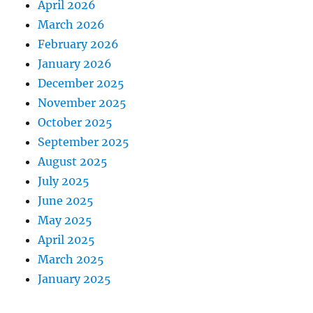
April 2026
March 2026
February 2026
January 2026
December 2025
November 2025
October 2025
September 2025
August 2025
July 2025
June 2025
May 2025
April 2025
March 2025
January 2025