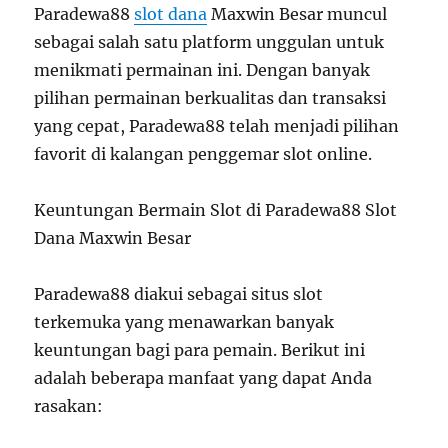
Paradewa88
slot dana
Maxwin Besar muncul
sebagai salah satu platform unggulan untuk
menikmati permainan ini. Dengan banyak
pilihan permainan berkualitas dan transaksi
yang cepat, Paradewa88 telah menjadi pilihan
favorit di kalangan penggemar slot online.
Keuntungan Bermain Slot di Paradewa88 Slot
Dana Maxwin Besar
Paradewa88 diakui sebagai situs slot
terkemuka yang menawarkan banyak
keuntungan bagi para pemain. Berikut ini
adalah beberapa manfaat yang dapat Anda
rasakan: