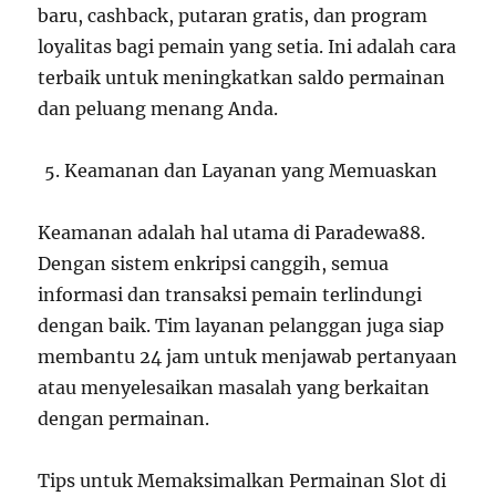
baru, cashback, putaran gratis, dan program
loyalitas bagi pemain yang setia. Ini adalah cara
terbaik untuk meningkatkan saldo permainan
dan peluang menang Anda.
Keamanan dan Layanan yang Memuaskan
Keamanan adalah hal utama di Paradewa88.
Dengan sistem enkripsi canggih, semua
informasi dan transaksi pemain terlindungi
dengan baik. Tim layanan pelanggan juga siap
membantu 24 jam untuk menjawab pertanyaan
atau menyelesaikan masalah yang berkaitan
dengan permainan.
Tips untuk Memaksimalkan Permainan Slot di