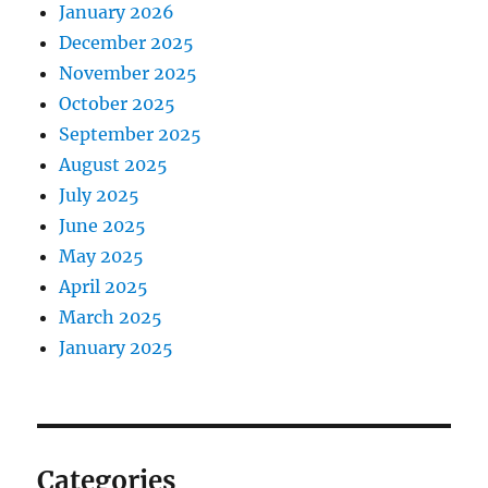
January 2026
December 2025
November 2025
October 2025
September 2025
August 2025
July 2025
June 2025
May 2025
April 2025
March 2025
January 2025
Categories