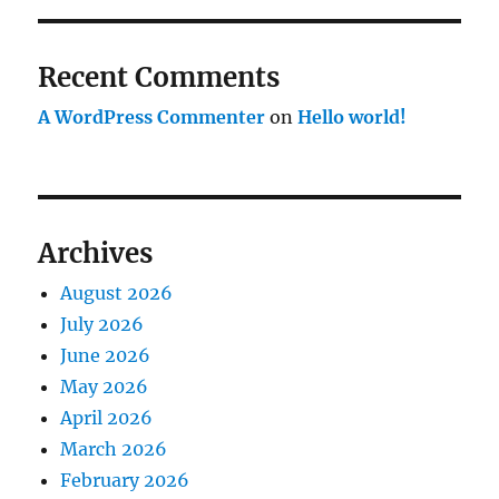
Recent Comments
A WordPress Commenter
on
Hello world!
Archives
August 2026
July 2026
June 2026
May 2026
April 2026
March 2026
February 2026