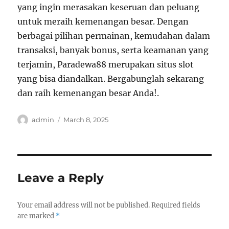
yang ingin merasakan keseruan dan peluang
untuk meraih kemenangan besar. Dengan
berbagai pilihan permainan, kemudahan dalam
transaksi, banyak bonus, serta keamanan yang
terjamin, Paradewa88 merupakan situs slot
yang bisa diandalkan. Bergabunglah sekarang
dan raih kemenangan besar Anda!.
Author
Posted
admin
March 8, 2025
on
Leave a Reply
Your email address will not be published.
Required fields
are marked
*