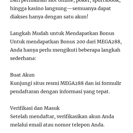
Dari permainan slot online, poker, sportsbook,
hingga kasino langsung—semuanya dapat
diakses hanya dengan satu akun!
Langkah Mudah untuk Mendapatkan Bonus
Untuk mendapatkan Bonus 200 dari MEGA288,
Anda hanya perlu mengikuti beberapa langkah
sederhana:
Buat Akun
Kunjungi situs resmi MEGA288 dan isi formulir
pendaftaran dengan informasi yang tepat.
Verifikasi dan Masuk
Setelah mendaftar, verifikasikan akun Anda
melalui email atau nomor telepon Anda.