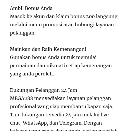
Ambil Bonus Anda
Masuk ke akun dan klaim bonus 200 langsung
melalui menu promosi atau hubungi layanan
pelanggan.
Mainkan dan Raih Kemenangan!
Gunakan bonus Anda untuk memulai
permainan dan nikmati setiap kemenangan
yang anda peroleh.
Dukungan Pelanggan 24 Jam
MEGA288 menyediakan layanan pelanggan
profesional yang siap membantu kapan saja.
Tim dukungan tersedia 24 jam melalui live
chat, WhatsApp, dan Telegram. Dengan