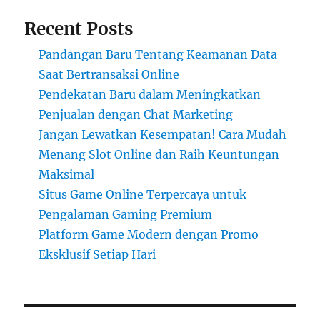
Recent Posts
Pandangan Baru Tentang Keamanan Data
Saat Bertransaksi Online
Pendekatan Baru dalam Meningkatkan
Penjualan dengan Chat Marketing
Jangan Lewatkan Kesempatan! Cara Mudah
Menang Slot Online dan Raih Keuntungan
Maksimal
Situs Game Online Terpercaya untuk
Pengalaman Gaming Premium
Platform Game Modern dengan Promo
Eksklusif Setiap Hari