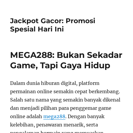
Jackpot Gacor: Promosi
Spesial Hari Ini
MEGA288: Bukan Sekadar
Game, Tapi Gaya Hidup
Dalam dunia hiburan digital, platform
permainan online semakin cepat berkembang.
Salah satu nama yang semakin banyak dikenal
dan menjadi pilihan para penggemar game
online adalah
mega288
. Dengan banyak
kelebihan, penawaran menarik, serta