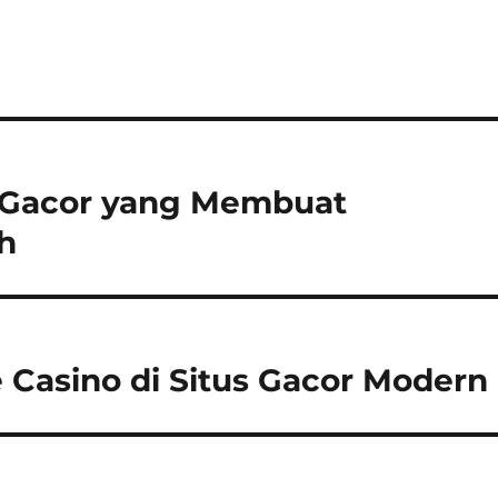
us Gacor yang Membuat
h
 Casino di Situs Gacor Modern