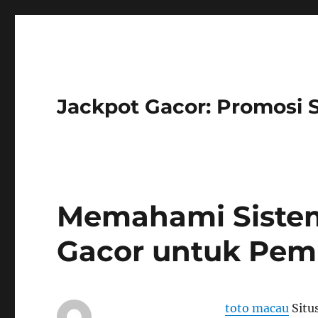
Jackpot Gacor: Promosi Sp
Memahami Sistem 
Gacor untuk Pemu
toto macau
Situs