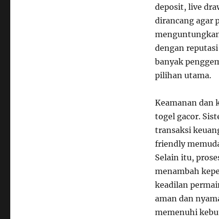
deposit, live dr
dirancang agar
menguntungkan. 
dengan reputasi 
banyak penggema
pilihan utama.
Keamanan dan ke
togel gacor. Si
transaksi keuan
friendly memuda
Selain itu, pros
menambah keper
keadilan permai
aman dan nyaman 
memenuhi kebut