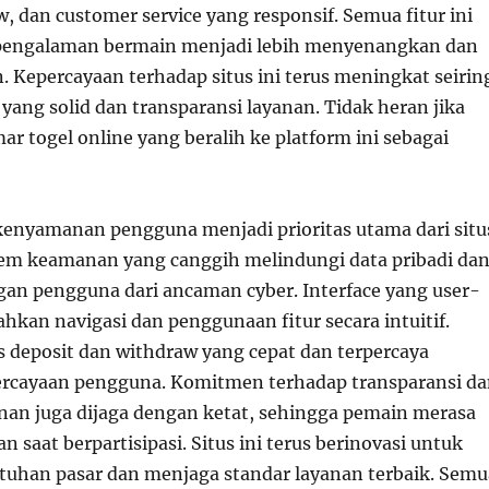
aw, dan customer service yang responsif. Semua fitur ini
 pengalaman bermain menjadi lebih menyenangkan dan
Kepercayaan terhadap situs ini terus meningkat seirin
yang solid dan transparansi layanan. Tidak heran jika
r togel online yang beralih ke platform ini sebagai
nyamanan pengguna menjadi prioritas utama dari situ
stem keamanan yang canggih melindungi data pribadi da
gan pengguna dari ancaman cyber. Interface yang user-
hkan navigasi dan penggunaan fitur secara intuitif.
es deposit dan withdraw yang cepat dan terpercaya
cayaan pengguna. Komitmen terhadap transparansi da
nan juga dijaga dengan ketat, sehingga pemain merasa
saat berpartisipasi. Situs ini terus berinovasi untuk
uhan pasar dan menjaga standar layanan terbaik. Semu