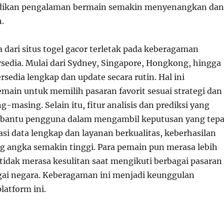
adikan pengalaman bermain semakin menyenangkan dan
.
 dari situs togel gacor terletak pada keberagaman
rsedia. Mulai dari Sydney, Singapore, Hongkong, hingga
sedia lengkap dan update secara rutin. Hal ini
in untuk memilih pasaran favorit sesuai strategi dan
g-masing. Selain itu, fitur analisis dan prediksi yang
bantu pengguna dalam mengambil keputusan yang tepa
i data lengkap dan layanan berkualitas, keberhasilan
angka semakin tinggi. Para pemain pun merasa lebih
 tidak merasa kesulitan saat mengikuti berbagai pasaran
agai negara. Keberagaman ini menjadi keunggulan
latform ini.