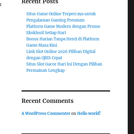
Recent Posts
k
Situs Game Online Terpercaya untuk
Pengalaman Gaming Premium
Platform Game Modern dengan Promo
Eksklusif Setiap Hari
Bonus Harian Tanpa Henti di Platform
Game Masa Kini
Link Slot Online 2026 Pilihan Digital
dengan QRIS Cepat
Situs Slot Gacor Hari Ini Dengan Pilihan
Permainan Lengkap
Recent Comments
A WordPress Commenter
on
Hello world!