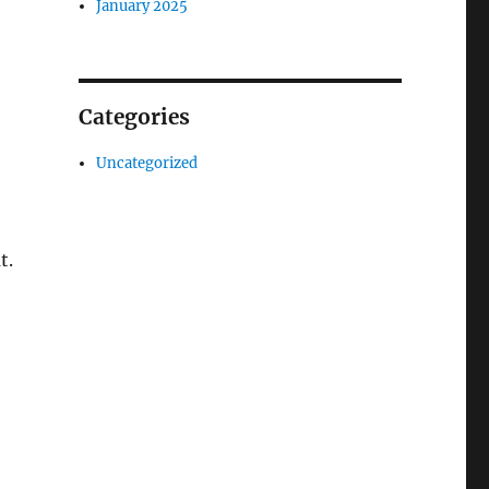
January 2025
Categories
Uncategorized
t.