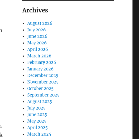
Archives
August 2026
n
July 2026
June 2026
May 2026
April 2026
March 2026
February 2026
January 2026
December 2025
November 2025
October 2025
September 2025
August 2025
July 2025
June 2025
May 2025
n
April 2025
k
March 2025