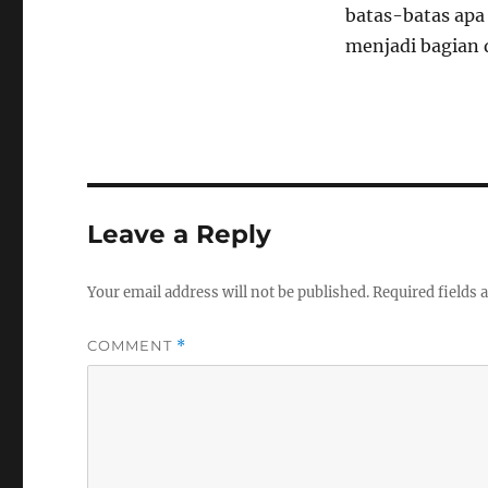
batas-batas apa
menjadi bagian d
Leave a Reply
Your email address will not be published.
Required fields
COMMENT
*