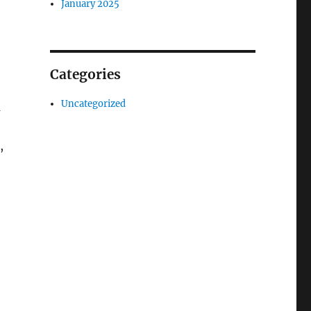
January 2025
Categories
Uncategorized
a
,