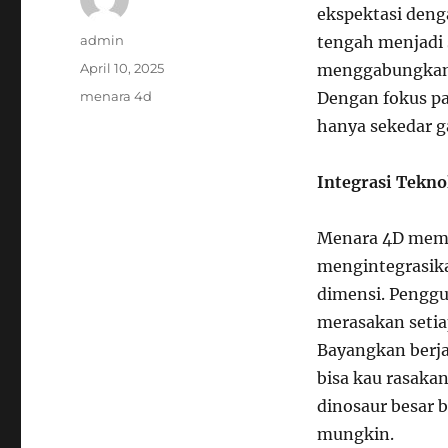
ekspektasi denga
Author
admin
tengah menjadi 
Posted
April 10, 2025
menggabungkan t
on
Tags
menara 4d
Dengan fokus pa
hanya sekedar 
Integrasi Tekno
Menara 4D memp
mengintegrasika
dimensi. Penggu
merasakan setiap
Bayangkan berja
bisa kau rasaka
dinosaur besar 
mungkin.