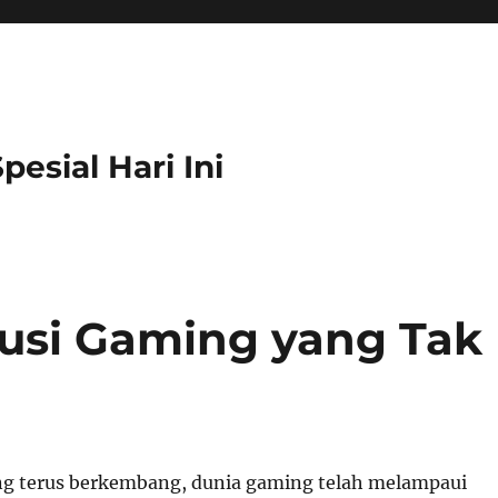
esial Hari Ini
usi Gaming yang Tak
yang terus berkembang, dunia gaming telah melampaui