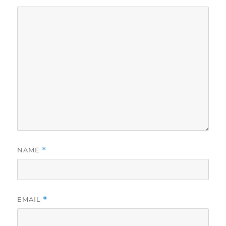
NAME
*
EMAIL
*