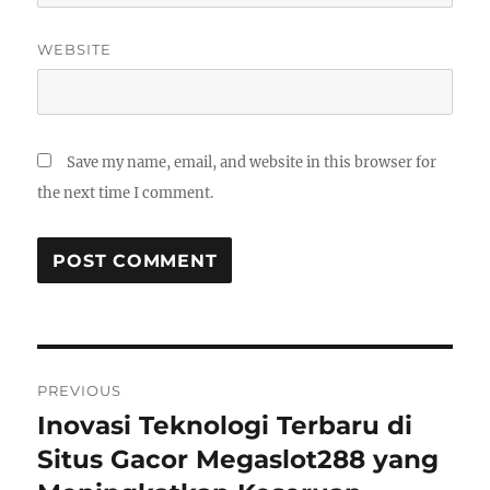
WEBSITE
Save my name, email, and website in this browser for
the next time I comment.
Post
PREVIOUS
navigation
Inovasi Teknologi Terbaru di
Previous
post:
Situs Gacor Megaslot288 yang