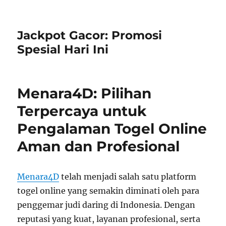
Jackpot Gacor: Promosi
Spesial Hari Ini
Menara4D: Pilihan
Terpercaya untuk
Pengalaman Togel Online
Aman dan Profesional
Menara4D
telah menjadi salah satu platform
togel online yang semakin diminati oleh para
penggemar judi daring di Indonesia. Dengan
reputasi yang kuat, layanan profesional, serta