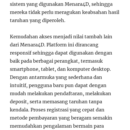
sistem yang digunakan Menara4D, sehingga
mereka tidak perlu meragukan keabsahan hasil
taruhan yang diperoleh.
Kemudahan akses menjadi nilai tambah lain
dari Menara4D. Platform ini dirancang
responsif sehingga dapat digunakan dengan
baik pada berbagai perangkat, termasuk
smartphone, tablet, dan komputer desktop.
Dengan antarmuka yang sederhana dan
intuitif, pengguna baru pun dapat dengan
mudah melakukan pendaftaran, melakukan
deposit, serta memasang taruhan tanpa
kendala. Proses registrasi yang cepat dan
metode pembayaran yang beragam semakin
memudahkan pengalaman bermain para