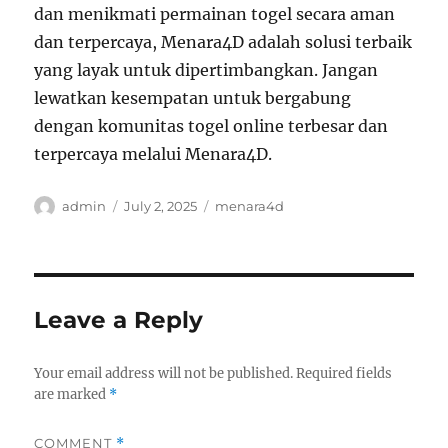
dan menikmati permainan togel secara aman
dan terpercaya, Menara4D adalah solusi terbaik
yang layak untuk dipertimbangkan. Jangan
lewatkan kesempatan untuk bergabung
dengan komunitas togel online terbesar dan
terpercaya melalui Menara4D.
Author
Posted
Tags
admin
July 2, 2025
menara4d
on
Leave a Reply
Your email address will not be published.
Required fields
are marked
*
COMMENT
*