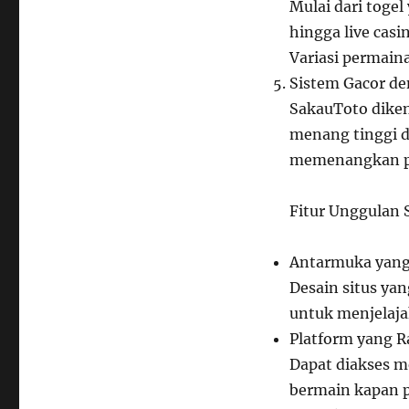
Mulai dari togel
hingga live cas
Variasi permain
Sistem Gacor d
SakauToto diken
menang tinggi d
memenangkan pe
Fitur Unggulan
Antarmuka yan
Desain situs y
untuk menjelaja
Platform yang 
Dapat diakses m
bermain kapan p