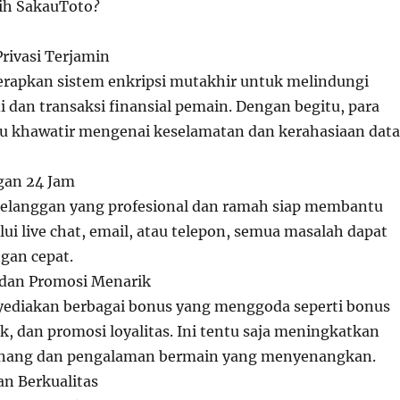
h SakauToto?
rivasi Terjamin
rapkan sistem enkripsi mutakhir untuk melindungi
i dan transaksi finansial pemain. Dengan begitu, para
rlu khawatir mengenai keselamatan dan kerahasiaan data
gan 24 Jam
elanggan yang profesional dan ramah siap membantu
lui live chat, email, atau telepon, semua masalah dapat
gan cepat.
dan Promosi Menarik
ediakan berbagai bonus yang menggoda seperti bonus
k, dan promosi loyalitas. Ini tentu saja meningkatkan
ang dan pengalaman bermain yang menyenangkan.
an Berkualitas