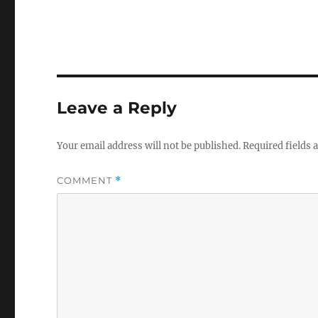
Leave a Reply
Your email address will not be published.
Required fields
COMMENT
*