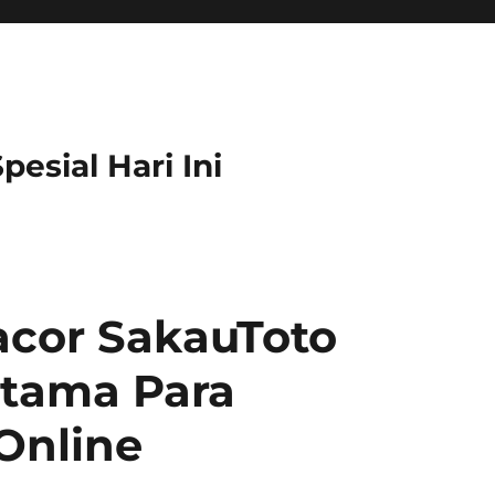
esial Hari Ini
acor SakauToto
Utama Para
Online