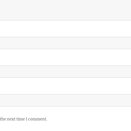
 the next time I comment.